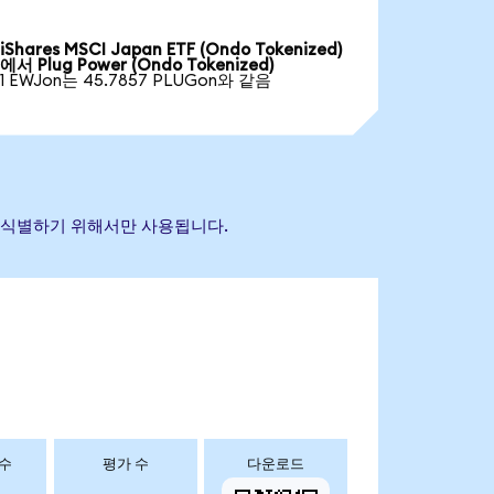
iShares MSCI Japan ETF (Ondo Tokenized)
에서 Plug Power (Ondo Tokenized)
1 EWJon는 45.7857 PLUGon와 같음
산을 식별하기 위해서만 사용됩니다.
 수
평가 수
다운로드