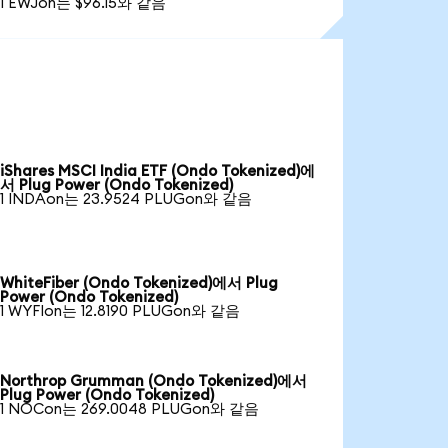
1 EWJon는 $96.15와 같음
iShares MSCI India ETF (Ondo Tokenized)에
서 Plug Power (Ondo Tokenized)
1 INDAon는 23.9524 PLUGon와 같음
WhiteFiber (Ondo Tokenized)에서 Plug
Power (Ondo Tokenized)
1 WYFIon는 12.8190 PLUGon와 같음
Northrop Grumman (Ondo Tokenized)에서
Plug Power (Ondo Tokenized)
1 NOCon는 269.0048 PLUGon와 같음