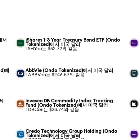
)에서
iShares 1-3 Year Treasury Bond ETF (Ondo
Tokenized)에서 미국 달러
1 SHYon는 $82.72와 같음
ed)에
AbbVie (Ondo Tokenized)에서 미국 달러
1 ABBVon는 $246.57와 같음
달러
Invesco DB Commodity Index Tracking
Fund (Ondo Tokenized)에서 미국 달러
1 DBCon는 $28.74와 같음
Credo Technology Group Holding (Ondo
Tokenized)에서 미국 달러