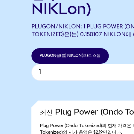
NIKLon)
PLUGON/NIKLON: 1 PLUG POWER (O
TOKENIZED)은(는) 0.150107 NIKLO
PLUGON을(를) NIKLON(으)로 스왑
최신 Plug Power (Ondo T
Plug Power (Ondo Tokenized)의 현재 가격은
Tokenized)의 시가 총액은 $2.19만입니다.