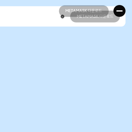
METAMASK 다운로드
METAMASK 다운로드
METAMASK 다운로드
METAMASK 다운로드