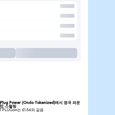
Plug Power (Ondo Tokenized)에서 영국 파운

드 스털링
1 PLUGon는 £1.56와 같음