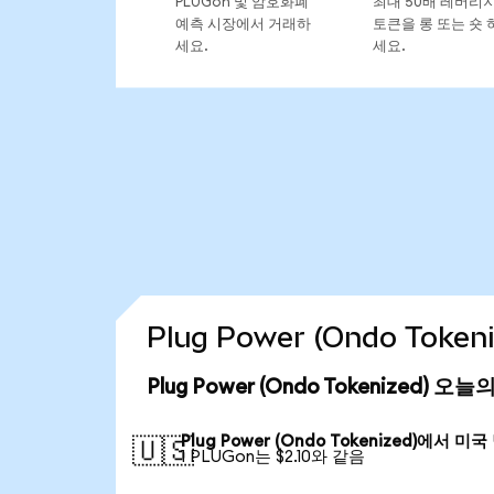
PLUGon 및 암호화폐
최대 50배 레버리
예측 시장에서 거래하
토큰을 롱 또는 숏 
세요.
세요.
Plug Power (Ondo Tok
Plug Power (Ondo Tokenized) 오
Plug Power (Ondo Tokenized)에서 미
🇺🇸
1 PLUGon는 $2.10와 같음