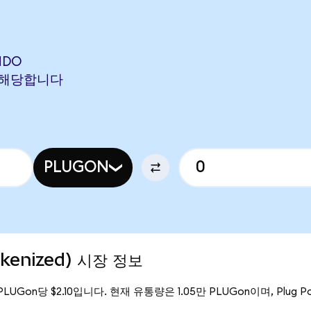
NDO
N에 해당합니다
PLUGON
okenized) 시장 정보
 PLUGon당 $2.10입니다. 현재 유통량은 1.05만 PLUGon이며, Plug Po