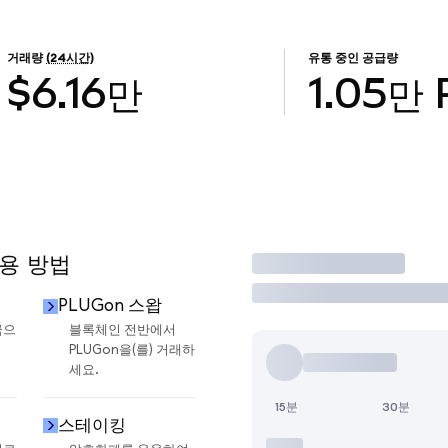
거래량
(24시간)
유통 중인 공급량
$6.16만
1.05만
사용 방법
거래
PLUGon 스왑
금으
블록체인 전반에서
PLUGon을(를) 거래하
세요.
15분
30분
스테이킹