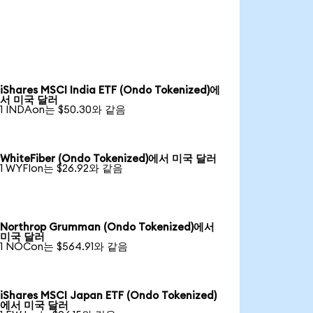
iShares MSCI India ETF (Ondo Tokenized)에
서 미국 달러
1 INDAon는 $50.30와 같음
WhiteFiber (Ondo Tokenized)에서 미국 달러
1 WYFIon는 $26.92와 같음
Northrop Grumman (Ondo Tokenized)에서
미국 달러
1 NOCon는 $564.91와 같음
iShares MSCI Japan ETF (Ondo Tokenized)
에서 미국 달러