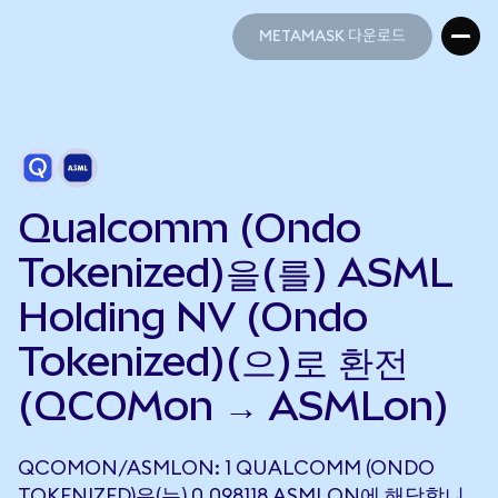
METAMASK 다운로드
METAMASK 다운로드
Qualcomm (Ondo
Tokenized)을(를) ASML
Holding NV (Ondo
Tokenized)(으)로 환전
(QCOMon → ASMLon)
QCOMON/ASMLON: 1 QUALCOMM (ONDO
TOKENIZED)은(는) 0.098118 ASMLON에 해당합니