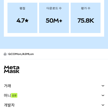
평점
다운로드 수
평가 수
4.7
50M+
75.8K
QCOMon/ASMLon
MetaMask 사이트 바닥글
거래
스왑
머니
신규
예측 시장
신규
매수
개발자