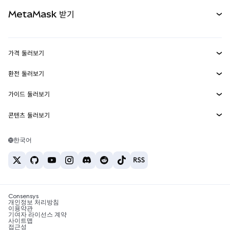
무기한 선물
신규
카드
문서 보기
MetaMask 받기
실물자산
mUSD
신규
대시보드
Transaction Shield
수익 창출
Smart Accounts Kit
에이전트 지갑
신규
가격 둘러보기
임베디드 지갑
Snaps
비트코인 가격
환전 둘러보기
MetaMask Connect
이더리움 가격
보상
신규
BTC를 USD로 환전
솔라나 가격
가이드 둘러보기
Snaps
보안
ETH를 USD로 환전
BTC 매수
시바이누 가격
USDT를 INR로 환전
콘텐츠 둘러보기
웹3 서비스
고객 지원
ETH 매수
페페 가격
비트코인 지갑
BTC를 USDT로 환전
SOL 매수
채용
테더 가격
솔라나 지갑
한국어
BTC를 INR로 환전
PEPE 매수
연락처
USDC 가격
최고의 암호화폐 카드
ETH를 USDT로 환전
USDT 매수
체인링크 가격
최고의 모바일 암호화폐 지갑
USDT를 PHP로 환전
USDC 매수
Polymarket이란?
BTC를 EUR로 환전
SHIB 매수
Consensys
암호화폐 세금 뉴스
개인정보 처리방침
이용약관
BNB 매수
기여자 라이선스 계약
암호화폐 매수 방법
사이트맵
접근성