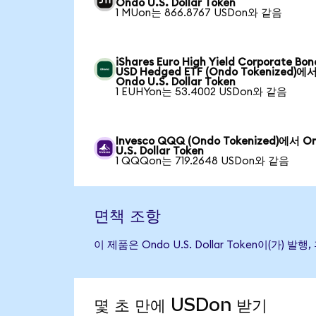
Ondo U.S. Dollar Token
1 MUon는 866.8767 USDon와 같음
iShares Euro High Yield Corporate Bon
USD Hedged ETF (Ondo Tokenized)에
Ondo U.S. Dollar Token
1 EUHYon는 53.4002 USDon와 같음
Invesco QQQ (Ondo Tokenized)에서 O
U.S. Dollar Token
1 QQQon는 719.2648 USDon와 같음
면책 조항
이 제품은 Ondo U.S. Dollar Token이
몇 초 만에 USDon 받기