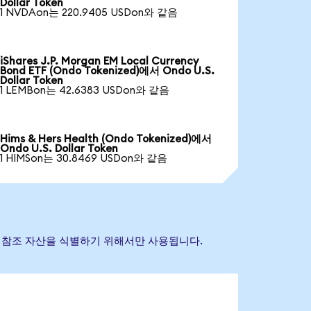
Dollar Token
1 NVDAon는 220.9405 USDon와 같음
iShares J.P. Morgan EM Local Currency
Bond ETF (Ondo Tokenized)에서 Ondo U.S.
Dollar Token
1 LEMBon는 42.6383 USDon와 같음
Hims & Hers Health (Ondo Tokenized)에서
Ondo U.S. Dollar Token
1 HIMSon는 30.8469 USDon와 같음
는 기초 참조 자산을 식별하기 위해서만 사용됩니다.