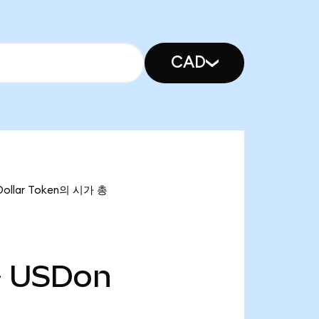
CAD
ollar Token의 시가 총
만
USDon