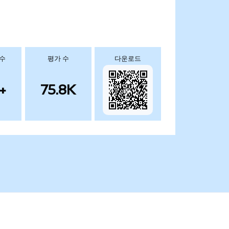
 수
평가 수
다운로드
+
75.8K