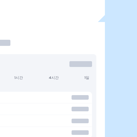
1시간
4시간
1일