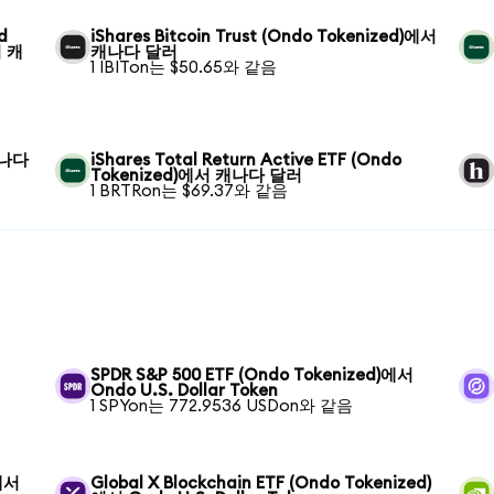
d
iShares Bitcoin Trust (Ondo Tokenized)에서
서 캐
캐나다 달러
1 IBITon는 $50.65와 같음
캐나다
iShares Total Return Active ETF (Ondo
Tokenized)에서 캐나다 달러
1 BRTRon는 $69.37와 같음
SPDR S&P 500 ETF (Ondo Tokenized)에서
Ondo U.S. Dollar Token
1 SPYon는 772.9536 USDon와 같음
)에서
Global X Blockchain ETF (Ondo Tokenized)