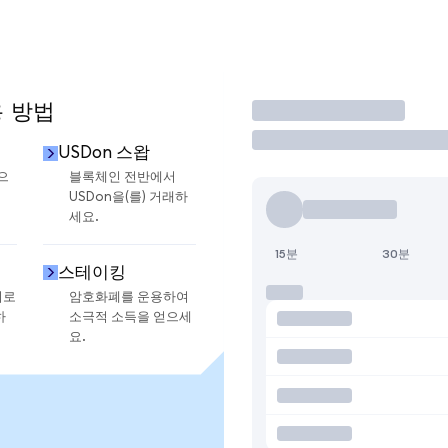
용 방법
거래
USDon 스왑
으
블록체인 전반에서
USDon을(를) 거래하
세요.
15분
30분
스테이킹
지로
암호화폐를 운용하여
하
소극적 소득을 얻으세
요.