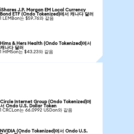
iShares J.P. Morgan EM Local Currency
Bond ETF (Ondo Tokenized)에서 캐나다 달러
1 LEMBon는 $59.76와 같음
Hims & Hers Health (Ondo Tokenized)에서
캐나다 달러
1 HIMSon는 $43.23와 같음
Circle Internet Group (Ondo Tokenized)에
서 Ondo U.S. Dollar Token
1 CRCLon는 66.0992 USDon와 같음
NVIDIA (Ondo Tokenized)에서 Ondo U.S.