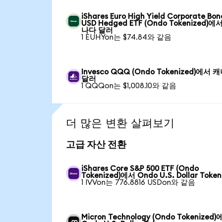
iShares Euro High Yield Corporate Bon
USD Hedged ETF (Ondo Tokenized)에
나다 달러
1 EUHYon는 $74.84와 같음
Invesco QQQ (Ondo Tokenized)에서 
달러
1 QQQon는 $1,008.10와 같음
더 많은 변환 살펴보기
고급 자산 전환
iShares Core S&P 500 ETF (Ondo
Tokenized)에서 Ondo U.S. Dollar Token
1 IVVon는 776.8816 USDon와 같음
Micron Technology (Ondo Tokenized