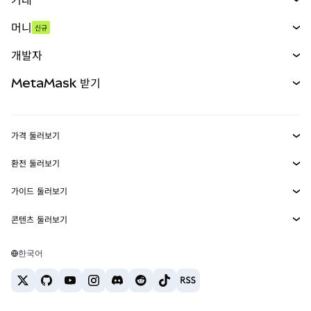
스왑
머니
신규
예측 시장
신규
매수
개발자
무기한 선물
신규
카드
문서 보기
MetaMask 받기
실물자산
mUSD
신규
대시보드
Transaction Shield
수익 창출
Smart Accounts Kit
에이전트 지갑
신규
가격 둘러보기
임베디드 지갑
Snaps
비트코인 가격
환전 둘러보기
MetaMask Connect
이더리움 가격
보상
신규
BTC를 USD로 환전
솔라나 가격
가이드 둘러보기
Snaps
보안
ETH를 USD로 환전
BTC 매수
시바이누 가격
USDT를 INR로 환전
콘텐츠 둘러보기
웹3 서비스
고객 지원
ETH 매수
페페 가격
비트코인 지갑
BTC를 USDT로 환전
SOL 매수
채용
테더 가격
솔라나 지갑
한국어
BTC를 INR로 환전
PEPE 매수
연락처
USDC 가격
최고의 암호화폐 카드
ETH를 USDT로 환전
USDT 매수
체인링크 가격
최고의 모바일 암호화폐 지갑
USDT를 PHP로 환전
USDC 매수