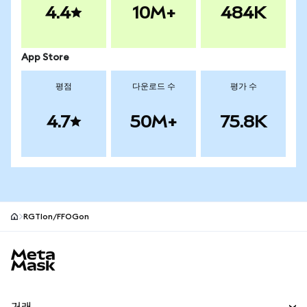
4.4
10M+
484K
App Store
평점
다운로드 수
평가 수
4.7
50M+
75.8K
RGTIon/FFOGon
MetaMask 사이트 바닥글
거래