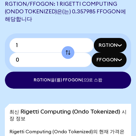
RGTION/FFOGON: 1 RIGETTI COMPUTING
(ONDO TOKENIZED)은(는) 0.357985 FFOGON에
해당합니다
RGTION
FFOGON
RGTION을(를) FFOGON(으)로 스왑
최신 Rigetti Computing (Ondo Tokenized) 시
장 정보
Rigetti Computing (Ondo Tokenized)의 현재 가격은