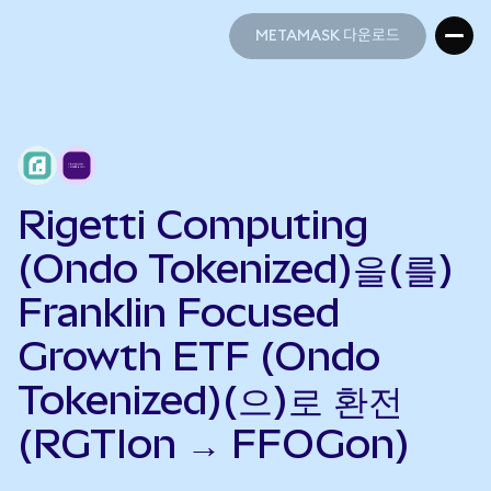
METAMASK 다운로드
METAMASK 다운로드
Rigetti Computing
(Ondo Tokenized)을(를)
Franklin Focused
Growth ETF (Ondo
Tokenized)(으)로 환전
(RGTIon → FFOGon)