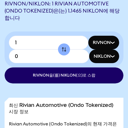
RIVNON/NIKLON: 1 RIVIAN AUTOMOTIVE
(ONDO TOKENIZED)은(는) 1.1465 NIKLON에 해당
합니다
RIVNON
NIKLON
RIVNON을(를) NIKLON(으)로 스왑
최신 Rivian Automotive (Ondo Tokenized)
시장 정보
Rivian Automotive (Ondo Tokenized)의 현재 가격은