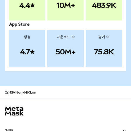
4.4
10M+
483.9K
App Store
평점
다운로드 수
평가 수
4.7
50M+
75.8K
RIVNon/NIKLon
MetaMask 사이트 바닥글
거래