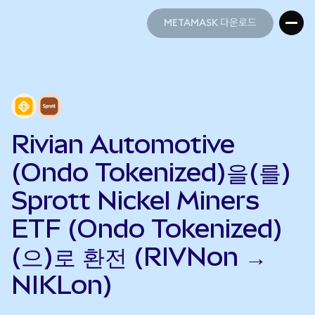
METAMASK 다운로드
METAMASK 다운로드
Rivian Automotive
(Ondo Tokenized)을(를)
Sprott Nickel Miners
ETF (Ondo Tokenized)
(으)로 환전 (RIVNon →
NIKLon)