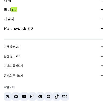
스왑
머니
신규
예측 시장
신규
매수
개발자
무기한 선물
신규
카드
문서 보기
MetaMask 받기
실물자산
mUSD
신규
대시보드
Transaction Shield
수익 창출
Smart Accounts Kit
에이전트 지갑
신규
가격 둘러보기
임베디드 지갑
Snaps
비트코인 가격
환전 둘러보기
MetaMask Connect
이더리움 가격
보상
신규
BTC를 USD로 환전
솔라나 가격
가이드 둘러보기
Snaps
보안
ETH를 USD로 환전
BTC 매수
시바이누 가격
USDT를 INR로 환전
콘텐츠 둘러보기
웹3 서비스
고객 지원
ETH 매수
페페 가격
비트코인 지갑
BTC를 USDT로 환전
SOL 매수
채용
테더 가격
솔라나 지갑
한국어
BTC를 INR로 환전
PEPE 매수
연락처
USDC 가격
최고의 암호화폐 카드
ETH를 USDT로 환전
USDT 매수
체인링크 가격
최고의 모바일 암호화폐 지갑
USDT를 PHP로 환전
USDC 매수