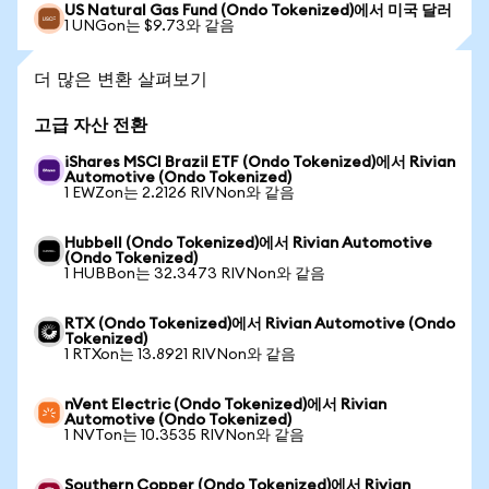
US Natural Gas Fund (Ondo Tokenized)에서 미국 달러
1 UNGon는 $9.73와 같음
더 많은 변환 살펴보기
고급 자산 전환
iShares MSCI Brazil ETF (Ondo Tokenized)에서 Rivian
Automotive (Ondo Tokenized)
1 EWZon는 2.2126 RIVNon와 같음
Hubbell (Ondo Tokenized)에서 Rivian Automotive
(Ondo Tokenized)
1 HUBBon는 32.3473 RIVNon와 같음
RTX (Ondo Tokenized)에서 Rivian Automotive (Ondo
Tokenized)
1 RTXon는 13.8921 RIVNon와 같음
nVent Electric (Ondo Tokenized)에서 Rivian
Automotive (Ondo Tokenized)
1 NVTon는 10.3535 RIVNon와 같음
Southern Copper (Ondo Tokenized)에서 Rivian