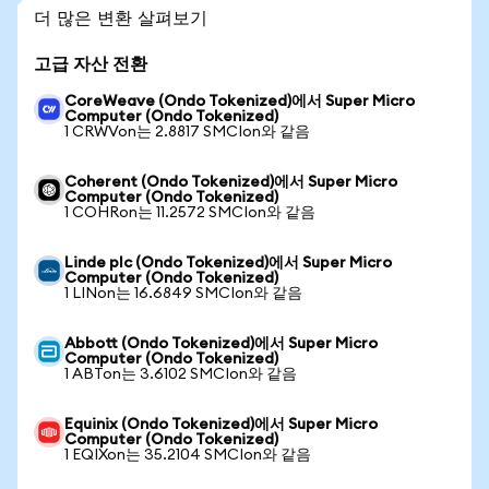
더 많은 변환 살펴보기
고급 자산 전환
CoreWeave (Ondo Tokenized)에서 Super Micro
Computer (Ondo Tokenized)
1 CRWVon는 2.8817 SMCIon와 같음
Coherent (Ondo Tokenized)에서 Super Micro
Computer (Ondo Tokenized)
1 COHRon는 11.2572 SMCIon와 같음
Linde plc (Ondo Tokenized)에서 Super Micro
Computer (Ondo Tokenized)
1 LINon는 16.6849 SMCIon와 같음
Abbott (Ondo Tokenized)에서 Super Micro
Computer (Ondo Tokenized)
1 ABTon는 3.6102 SMCIon와 같음
Equinix (Ondo Tokenized)에서 Super Micro
Computer (Ondo Tokenized)
1 EQIXon는 35.2104 SMCIon와 같음