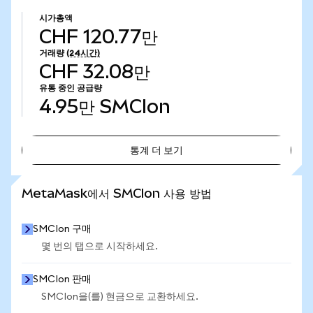
시가총액
CHF 120.77만
거래량
(24시간)
CHF 32.08만
유통 중인 공급량
4.95만
SMCIon
통계 더 보기
통계 더 보기
MetaMask에서 SMCIon 사용 방법
SMCIon 구매
몇 번의 탭으로 시작하세요.
SMCIon 판매
SMCIon을(를) 현금으로 교환하세요.