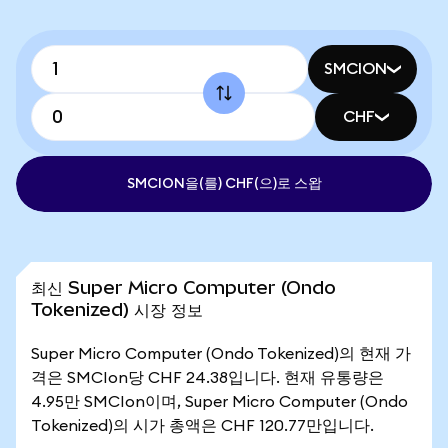
SMCION
CHF
SMCION을(를) CHF(으)로 스왑
최신 Super Micro Computer (Ondo
Tokenized) 시장 정보
Super Micro Computer (Ondo Tokenized)의 현재 가
격은 SMCIon당 CHF 24.38입니다. 현재 유통량은
4.95만 SMCIon이며, Super Micro Computer (Ondo
Tokenized)의 시가 총액은 CHF 120.77만입니다.