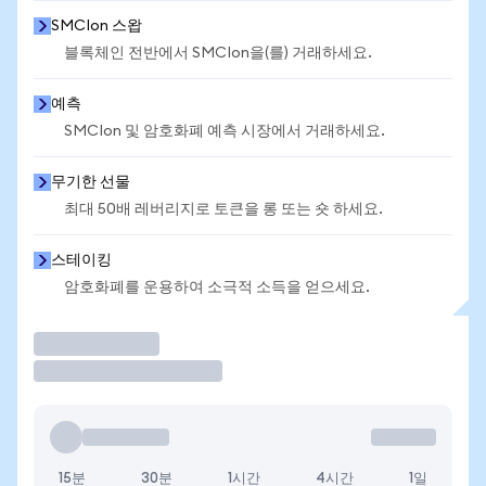
SMCIon 스왑
블록체인 전반에서 SMCIon을(를) 거래하세요.
예측
SMCIon 및 암호화폐 예측 시장에서 거래하세요.
무기한 선물
최대 50배 레버리지로 토큰을 롱 또는 숏 하세요.
스테이킹
암호화폐를 운용하여 소극적 소득을 얻으세요.
거래
15분
30분
1시간
4시간
1일