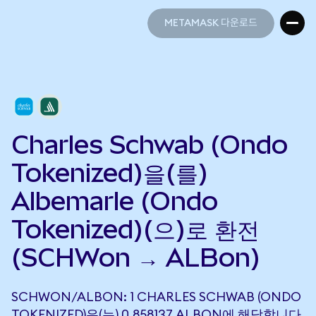
METAMASK 다운로드
METAMASK 다운로드
Charles Schwab (Ondo
Tokenized)을(를)
Albemarle (Ondo
Tokenized)(으)로 환전
(SCHWon → ALBon)
SCHWON/ALBON: 1 CHARLES SCHWAB (ONDO
TOKENIZED)은(는) 0.858137 ALBON에 해당합니다