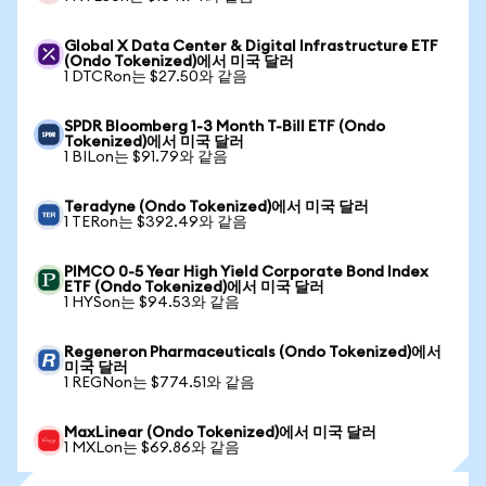
Global X Data Center & Digital Infrastructure ETF
(Ondo Tokenized)에서 미국 달러
1 DTCRon는 $27.50와 같음
SPDR Bloomberg 1-3 Month T-Bill ETF (Ondo
Tokenized)에서 미국 달러
1 BILon는 $91.79와 같음
Teradyne (Ondo Tokenized)에서 미국 달러
1 TERon는 $392.49와 같음
PIMCO 0-5 Year High Yield Corporate Bond Index
ETF (Ondo Tokenized)에서 미국 달러
1 HYSon는 $94.53와 같음
Regeneron Pharmaceuticals (Ondo Tokenized)에서
미국 달러
1 REGNon는 $774.51와 같음
MaxLinear (Ondo Tokenized)에서 미국 달러
1 MXLon는 $69.86와 같음