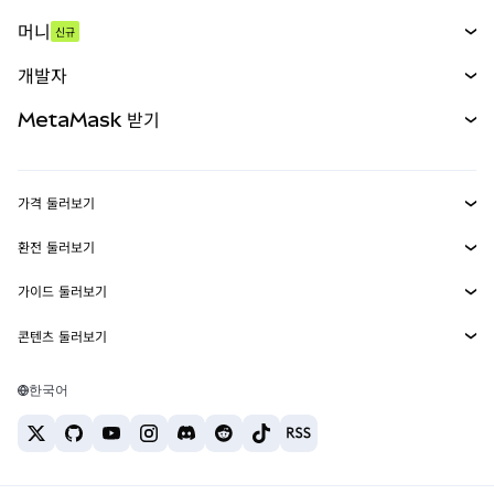
스왑
머니
신규
예측 시장
신규
매수
개발자
무기한 선물
신규
카드
문서 보기
MetaMask 받기
실물자산
mUSD
신규
대시보드
Transaction Shield
수익 창출
Smart Accounts Kit
에이전트 지갑
신규
가격 둘러보기
임베디드 지갑
Snaps
비트코인 가격
환전 둘러보기
MetaMask Connect
이더리움 가격
보상
신규
BTC를 USD로 환전
솔라나 가격
가이드 둘러보기
Snaps
보안
ETH를 USD로 환전
BTC 매수
시바이누 가격
USDT를 INR로 환전
콘텐츠 둘러보기
웹3 서비스
고객 지원
ETH 매수
페페 가격
비트코인 지갑
BTC를 USDT로 환전
SOL 매수
채용
테더 가격
솔라나 지갑
한국어
BTC를 INR로 환전
PEPE 매수
연락처
USDC 가격
최고의 암호화폐 카드
ETH를 USDT로 환전
USDT 매수
체인링크 가격
최고의 모바일 암호화폐 지갑
USDT를 PHP로 환전
USDC 매수
Polymarket이란?