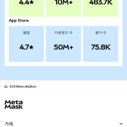
4.4
10M+
483.7K
App Store
평점
다운로드 수
평가 수
4.7
50M+
75.8K
SCHWon/ALBon
MetaMask 사이트 바닥글
거래