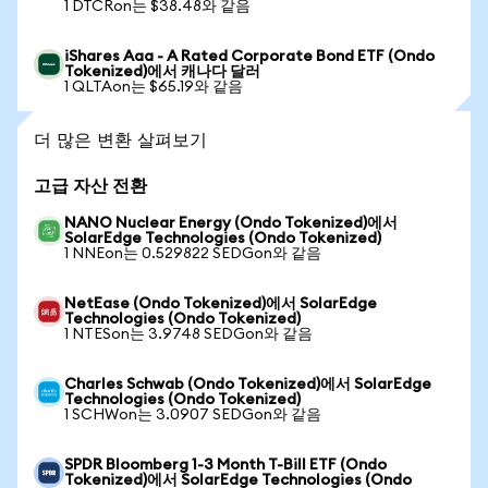
1 DTCRon는 $38.48와 같음
iShares Aaa - A Rated Corporate Bond ETF (Ondo
Tokenized)에서 캐나다 달러
1 QLTAon는 $65.19와 같음
더 많은 변환 살펴보기
고급 자산 전환
NANO Nuclear Energy (Ondo Tokenized)에서
SolarEdge Technologies (Ondo Tokenized)
1 NNEon는 0.529822 SEDGon와 같음
NetEase (Ondo Tokenized)에서 SolarEdge
Technologies (Ondo Tokenized)
1 NTESon는 3.9748 SEDGon와 같음
Charles Schwab (Ondo Tokenized)에서 SolarEdge
Technologies (Ondo Tokenized)
1 SCHWon는 3.0907 SEDGon와 같음
SPDR Bloomberg 1-3 Month T-Bill ETF (Ondo
Tokenized)에서 SolarEdge Technologies (Ondo