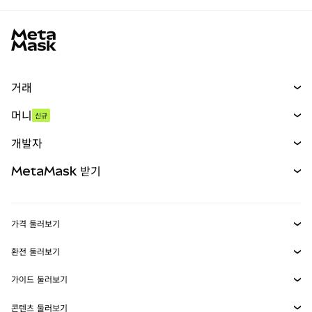
MetaMask 사이트 바닥글
거래
스왑
머니
신규
예측 시장
신규
매수
개발자
무기한 선물
신규
카드
문서 보기
MetaMask 받기
실물자산
mUSD
신규
대시보드
Transaction Shield
수익 창출
Smart Accounts Kit
에이전트 지갑
신규
가격 둘러보기
임베디드 지갑
Snaps
비트코인 가격
환전 둘러보기
MetaMask Connect
이더리움 가격
보상
신규
BTC를 USD로 환전
솔라나 가격
가이드 둘러보기
Snaps
보안
ETH를 USD로 환전
BTC 매수
시바이누 가격
USDT를 INR로 환전
콘텐츠 둘러보기
웹3 서비스
고객 지원