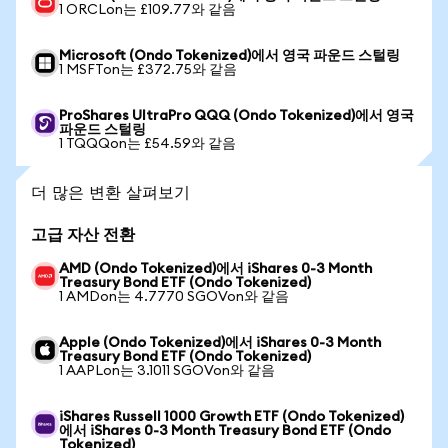
1 ORCLon는 £109.77와 같음
Microsoft (Ondo Tokenized)에서 영국 파운드 스털링
1 MSFTon는 £372.75와 같음
ProShares UltraPro QQQ (Ondo Tokenized)에서 영국
파운드 스털링
1 TQQQon는 £54.59와 같음
더 많은 변환 살펴보기
고급 자산 전환
AMD (Ondo Tokenized)에서 iShares 0-3 Month
Treasury Bond ETF (Ondo Tokenized)
1 AMDon는 4.7770 SGOVon와 같음
Apple (Ondo Tokenized)에서 iShares 0-3 Month
Treasury Bond ETF (Ondo Tokenized)
1 AAPLon는 3.1011 SGOVon와 같음
iShares Russell 1000 Growth ETF (Ondo Tokenized)
에서 iShares 0-3 Month Treasury Bond ETF (Ondo
Tokenized)