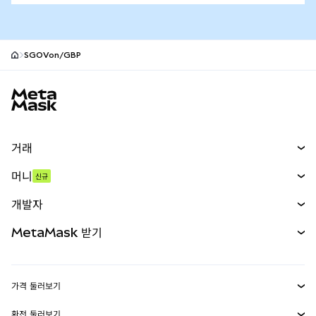
SGOVon/GBP
MetaMask 사이트 바닥글
거래
스왑
머니
신규
예측 시장
신규
매수
개발자
무기한 선물
신규
카드
문서 보기
MetaMask 받기
실물자산
mUSD
신규
대시보드
Transaction Shield
수익 창출
Smart Accounts Kit
에이전트 지갑
신규
가격 둘러보기
임베디드 지갑
Snaps
비트코인 가격
환전 둘러보기