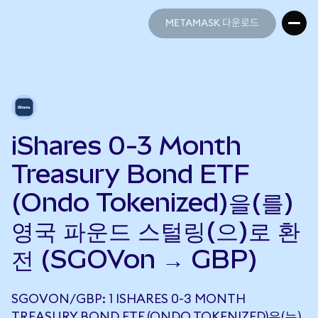
METAMASK 다운로드
METAMASK 다운로드
iShares 0-3 Month
Treasury Bond ETF
(Ondo Tokenized)을(를)
영국 파운드 스털링(으)로 환
전 (SGOVon → GBP)
SGOVON/GBP: 1 ISHARES 0-3 MONTH
TREASURY BOND ETF (ONDO TOKENIZED)은(는)