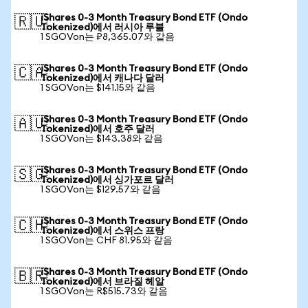
iShares 0-3 Month Treasury Bond ETF (Ondo
🇷🇺
Tokenized)에서 러시아 루블
1 SGOVon는 ₽8,365.07와 같음
iShares 0-3 Month Treasury Bond ETF (Ondo
🇨🇦
Tokenized)에서 캐나다 달러
1 SGOVon는 $141.15와 같음
iShares 0-3 Month Treasury Bond ETF (Ondo
🇦🇺
Tokenized)에서 호주 달러
1 SGOVon는 $143.38와 같음
iShares 0-3 Month Treasury Bond ETF (Ondo
🇸🇬
Tokenized)에서 싱가포르 달러
1 SGOVon는 $129.57와 같음
iShares 0-3 Month Treasury Bond ETF (Ondo
🇨🇭
Tokenized)에서 스위스 프랑
1 SGOVon는 CHF 81.95와 같음
iShares 0-3 Month Treasury Bond ETF (Ondo
🇧🇷
Tokenized)에서 브라질 헤알
1 SGOVon는 R$515.73와 같음