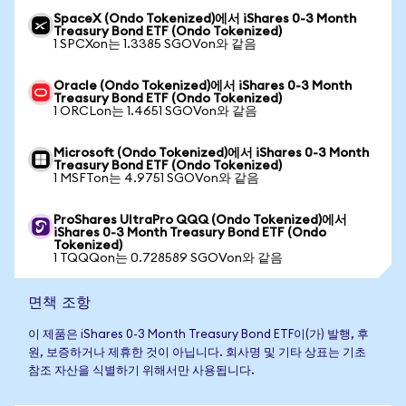
SpaceX (Ondo Tokenized)에서 iShares 0-3 Month
Treasury Bond ETF (Ondo Tokenized)
1 SPCXon는 1.3385 SGOVon와 같음
Oracle (Ondo Tokenized)에서 iShares 0-3 Month
Treasury Bond ETF (Ondo Tokenized)
1 ORCLon는 1.4651 SGOVon와 같음
Microsoft (Ondo Tokenized)에서 iShares 0-3 Month
Treasury Bond ETF (Ondo Tokenized)
1 MSFTon는 4.9751 SGOVon와 같음
ProShares UltraPro QQQ (Ondo Tokenized)에서
iShares 0-3 Month Treasury Bond ETF (Ondo
Tokenized)
1 TQQQon는 0.728589 SGOVon와 같음
면책 조항
이 제품은 iShares 0-3 Month Treasury Bond ETF이(가) 발행, 후
원, 보증하거나 제휴한 것이 아닙니다. 회사명 및 기타 상표는 기초
참조 자산을 식별하기 위해서만 사용됩니다.