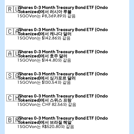
iShares 0-3 Month Treasury Bond ETF (Ondo
🇷🇺
Tokenized)에서 러시아 루블
1 SGOVon는 ₽8,369.89와 같음
iShares 0-3 Month Treasury Bond ETF (Ondo
🇨🇦
Tokenized)에서 캐나다 달러
1 SGOVon는 $142.86와 같음
iShares 0-3 Month Treasury Bond ETF (Ondo
🇦🇺
Tokenized)에서 호주 달러
1 SGOVon는 $144.80와 같음
iShares 0-3 Month Treasury Bond ETF (Ondo
🇸🇬
Tokenized)에서 싱가포르 달러
1 SGOVon는 $130.54와 같음
iShares 0-3 Month Treasury Bond ETF (Ondo
🇨🇭
Tokenized)에서 스위스 프랑
1 SGOVon는 CHF 82.56와 같음
iShares 0-3 Month Treasury Bond ETF (Ondo
🇧🇷
Tokenized)에서 브라질 헤알
1 SGOVon는 R$520.80와 같음