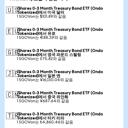
iShares 0-3 Month Treasury Bond ETF (Ondo
🇺🇸
Tokenized)에서 미국 달러
1 SGOVon는 $101.89와 같음
iShares 0-3 Month Treasury Bond ETF (Ondo
🇪🇺
Tokenized)에서 유로
1 SGOVon는 €88.39와 같음
iShares 0-3 Month Treasury Bond ETF (Ondo
🇬🇧
Tokenized)에서 영국 파운드 스털링
1 SGOVon는 £75.82와 같음
iShares 0-3 Month Treasury Bond ETF (Ondo
🇯🇵
Tokenized)에서 일본 엔
1 SGOVon는 ¥16,130.04와 같음
iShares 0-3 Month Treasury Bond ETF (Ondo
🇨🇳
Tokenized)에서 중국 위안화
1 SGOVon는 ¥687.64와 같음
iShares 0-3 Month Treasury Bond ETF (Ondo
🇹🇷
Tokenized)에서 터키 리라
1 SGOVon는 ₺4,860.46와 같음