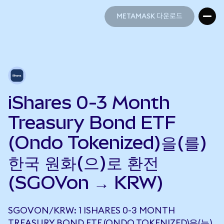
METAMASK 다운로드
METAMASK 다운로드
iShares 0-3 Month
Treasury Bond ETF
(Ondo Tokenized)을(를)
한국 원화(으)로 환전
(SGOVon → KRW)
SGOVON/KRW: 1 ISHARES 0-3 MONTH
TREASURY BOND ETF (ONDO TOKENIZED)은(는)