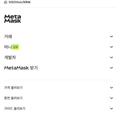
SGOVon/KRW
MetaMask 사이트 바닥글
거래
스왑
머니
신규
예측 시장
신규
매수
개발자
무기한 선물
신규
카드
문서 보기
MetaMask 받기
실물자산
mUSD
신규
대시보드
Transaction Shield
수익 창출
Smart Accounts Kit
에이전트 지갑
신규
가격 둘러보기
임베디드 지갑
Snaps
비트코인 가격
환전 둘러보기
MetaMask Connect
이더리움 가격
보상
신규
BTC를 USD로 환전
솔라나 가격
가이드 둘러보기
Snaps
보안
ETH를 USD로 환전
BTC 매수
시바이누 가격