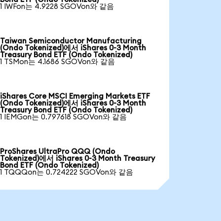
1 IWFon는 4.9228 SGOVon와 같음
Taiwan Semiconductor Manufacturing
(Ondo Tokenized)에서 iShares 0-3 Month
Treasury Bond ETF (Ondo Tokenized)
1 TSMon는 4.1686 SGOVon와 같음
iShares Core MSCI Emerging Markets ETF
(Ondo Tokenized)에서 iShares 0-3 Month
Treasury Bond ETF (Ondo Tokenized)
1 IEMGon는 0.797618 SGOVon와 같음
ProShares UltraPro QQQ (Ondo
Tokenized)에서 iShares 0-3 Month Treasury
Bond ETF (Ondo Tokenized)
1 TQQQon는 0.724222 SGOVon와 같음