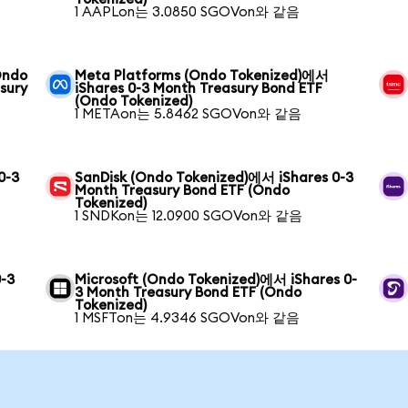
1 AAPLon는 3.0850 SGOVon와 같음
Ondo
Meta Platforms (Ondo Tokenized)에서
sury
iShares 0-3 Month Treasury Bond ETF
(Ondo Tokenized)
1 METAon는 5.8462 SGOVon와 같음
0-3
SanDisk (Ondo Tokenized)에서 iShares 0-3
Month Treasury Bond ETF (Ondo
Tokenized)
1 SNDKon는 12.0900 SGOVon와 같음
0-3
Microsoft (Ondo Tokenized)에서 iShares 0-
3 Month Treasury Bond ETF (Ondo
Tokenized)
1 MSFTon는 4.9346 SGOVon와 같음