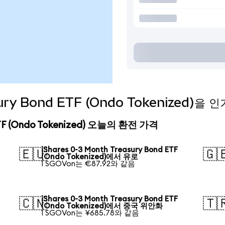
asury Bond ETF (Ondo Tokenized)
 ETF (Ondo Tokenized) 오늘의 환전 가격
iShares 0-3 Month Treasury Bond ETF
🇪🇺
🇬
(Ondo Tokenized)에서 유로
1 SGOVon는 €87.92와 같음
iShares 0-3 Month Treasury Bond ETF
🇨🇳
🇹
(Ondo Tokenized)에서 중국 위안화
1 SGOVon는 ¥685.78와 같음