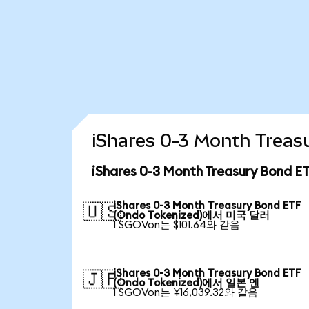
iShares 0-3 Month Tre
iShares 0-3 Month Treasury Bond
iShares 0-3 Month Treasury Bond ETF
🇺🇸
(Ondo Tokenized)에서 미국 달러
1 SGOVon는 $101.64와 같음
iShares 0-3 Month Treasury Bond ETF
🇯🇵
(Ondo Tokenized)에서 일본 엔
1 SGOVon는 ¥16,039.32와 같음