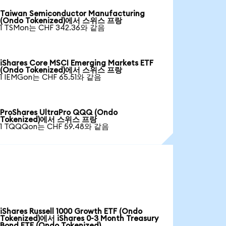
Taiwan Semiconductor Manufacturing
(Ondo Tokenized)에서 스위스 프랑
1 TSMon는 CHF 342.36와 같음
iShares Core MSCI Emerging Markets ETF
(Ondo Tokenized)에서 스위스 프랑
1 IEMGon는 CHF 65.51와 같음
ProShares UltraPro QQQ (Ondo
Tokenized)에서 스위스 프랑
1 TQQQon는 CHF 59.48와 같음
iShares Russell 1000 Growth ETF (Ondo
Tokenized)에서 iShares 0-3 Month Treasury
Bond ETF (Ondo Tokenized)