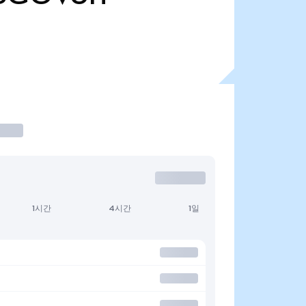
1시간
4시간
1일