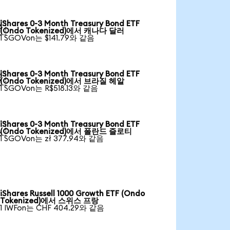
iShares 0-3 Month Treasury Bond ETF

(Ondo Tokenized)에서 캐나다 달러
1 SGOVon는 $141.79와 같음
iShares 0-3 Month Treasury Bond ETF

(Ondo Tokenized)에서 브라질 헤알
1 SGOVon는 R$518.13와 같음
iShares 0-3 Month Treasury Bond ETF

(Ondo Tokenized)에서 폴란드 즐로티
1 SGOVon는 zł 377.94와 같음
iShares Russell 1000 Growth ETF (Ondo
Tokenized)에서 스위스 프랑
1 IWFon는 CHF 404.29와 같음