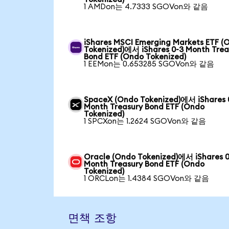
1 AMDon는 4.7333 SGOVon와 같음
iShares MSCI Emerging Markets ETF (
Tokenized)에서 iShares 0-3 Month Trea
Bond ETF (Ondo Tokenized)
1 EEMon는 0.653285 SGOVon와 같음
SpaceX (Ondo Tokenized)에서 iShares 
Month Treasury Bond ETF (Ondo
Tokenized)
1 SPCXon는 1.2624 SGOVon와 같음
Oracle (Ondo Tokenized)에서 iShares 
Month Treasury Bond ETF (Ondo
Tokenized)
1 ORCLon는 1.4384 SGOVon와 같음
면책 조항