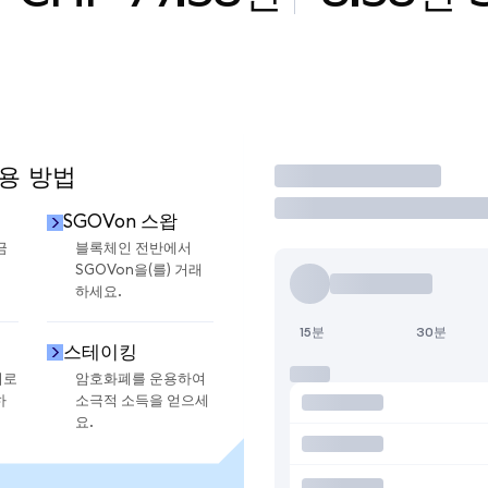
사용 방법
거래
SGOVon 스왑
금
블록체인 전반에서
SGOVon을(를) 거래
하세요.
15분
30분
스테이킹
지로
암호화폐를 운용하여
하
소극적 소득을 얻으세
요.