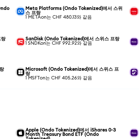
Ondo
Meta Platforms (Ondo Tokenized)에서 스위
스 프랑
1 METAon는 CHF 480.13와 같음
프랑
SanDisk (Ondo Tokenized)에서 스위스 프랑
1 SNDKon는 CHF 992.92와 같음
프랑
Microsoft (Ondo Tokenized)에서 스위스 프
랑
1 MSFTon는 CHF 405.26와 같음
Apple (Ondo Tokenized)에서 iShares 0-3
Month Treasury Bond ETF (Ondo
Tokenized)