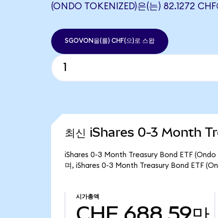
(ONDO TOKENIZED)은(는) 82.1272 
SGOVON을(를) CHF(으)로 스왑
최신 iShares 0-3 Month T
iShares 0-3 Month Treasury Bond ETF
며, iShares 0-3 Month Treasury Bond ET
시가총액
CHF 688.59만