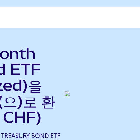
Month
d ETF
zed)을
(으)로 환
 CHF)
 TREASURY BOND ETF