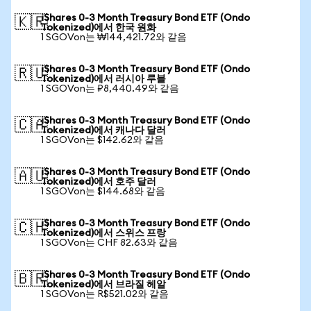
iShares 0-3 Month Treasury Bond ETF (Ondo
🇰🇷
Tokenized)에서 한국 원화
1 SGOVon는 ₩144,421.72와 같음
iShares 0-3 Month Treasury Bond ETF (Ondo
🇷🇺
Tokenized)에서 러시아 루블
1 SGOVon는 ₽8,440.49와 같음
iShares 0-3 Month Treasury Bond ETF (Ondo
🇨🇦
Tokenized)에서 캐나다 달러
1 SGOVon는 $142.62와 같음
iShares 0-3 Month Treasury Bond ETF (Ondo
🇦🇺
Tokenized)에서 호주 달러
1 SGOVon는 $144.68와 같음
iShares 0-3 Month Treasury Bond ETF (Ondo
🇨🇭
Tokenized)에서 스위스 프랑
1 SGOVon는 CHF 82.63와 같음
iShares 0-3 Month Treasury Bond ETF (Ondo
🇧🇷
Tokenized)에서 브라질 헤알
1 SGOVon는 R$521.02와 같음