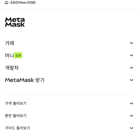
SGOVon/SGD
MetaMask 사이트 바닥글
거래
스왑
머니
신규
예측 시장
신규
매수
개발자
무기한 선물
신규
카드
문서 보기
MetaMask 받기
실물자산
mUSD
신규
대시보드
Transaction Shield
수익 창출
Smart Accounts Kit
에이전트 지갑
신규
가격 둘러보기
임베디드 지갑
Snaps
비트코인 가격
환전 둘러보기
MetaMask Connect
이더리움 가격
보상
신규
BTC를 USD로 환전
솔라나 가격
가이드 둘러보기
Snaps
보안
ETH를 USD로 환전
BTC 매수
시바이누 가격