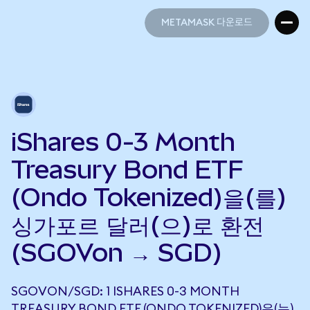
METAMASK 다운로드
METAMASK 다운로드
iShares 0-3 Month
Treasury Bond ETF
(Ondo Tokenized)을(를)
싱가포르 달러(으)로 환전
(SGOVon → SGD)
SGOVON/SGD: 1 ISHARES 0-3 MONTH
TREASURY BOND ETF (ONDO TOKENIZED)은(는)