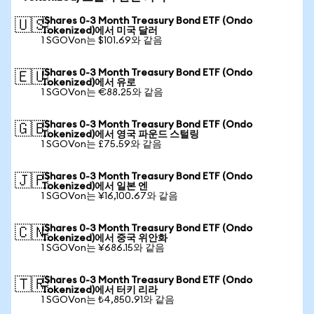
iShares 0-3 Month Treasury Bond ETF (Ondo
🇺🇸
Tokenized)에서 미국 달러
1 SGOVon는 $101.69와 같음
iShares 0-3 Month Treasury Bond ETF (Ondo
🇪🇺
Tokenized)에서 유로
1 SGOVon는 €88.25와 같음
iShares 0-3 Month Treasury Bond ETF (Ondo
🇬🇧
Tokenized)에서 영국 파운드 스털링
1 SGOVon는 £75.59와 같음
iShares 0-3 Month Treasury Bond ETF (Ondo
🇯🇵
Tokenized)에서 일본 엔
1 SGOVon는 ¥16,100.67와 같음
iShares 0-3 Month Treasury Bond ETF (Ondo
🇨🇳
Tokenized)에서 중국 위안화
1 SGOVon는 ¥686.15와 같음
iShares 0-3 Month Treasury Bond ETF (Ondo
🇹🇷
Tokenized)에서 터키 리라
1 SGOVon는 ₺4,850.91와 같음