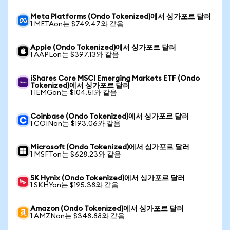
Meta Platforms (Ondo Tokenized)에서 싱가포르 달러
1 METAon는 $749.47와 같음
Apple (Ondo Tokenized)에서 싱가포르 달러
1 AAPLon는 $397.13와 같음
iShares Core MSCI Emerging Markets ETF (Ondo
Tokenized)에서 싱가포르 달러
1 IEMGon는 $104.51와 같음
Coinbase (Ondo Tokenized)에서 싱가포르 달러
1 COINon는 $193.06와 같음
Microsoft (Ondo Tokenized)에서 싱가포르 달러
1 MSFTon는 $628.23와 같음
SK Hynix (Ondo Tokenized)에서 싱가포르 달러
1 SKHYon는 $195.38와 같음
Amazon (Ondo Tokenized)에서 싱가포르 달러
1 AMZNon는 $348.88와 같음