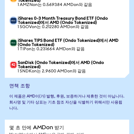
Tokenized)
1 AMZNon는 0.569384 AMDon와 같음
iShares 0-3 Month Treasury Bond ETF (Ondo
Tokenized)에서 AMD (Ondo Tokenized)
1 SGOVon는 0.212280 AMDon와 같음
iShares TIPS Bond ETF (Ondo Tokenized)에서 AMD
(Ondo Tokenized)
1 TIPon는 0.231664 AMDon와 같음
SanDisk (Ondo Tokenized)에서 AMD (Ondo
Tokenized)
1 SNDKon는 2.9600 AMDon와 같음
면책 조항
이 제품은 AMD이(가) 발행, 후원, 보증하거나 제휴한 것이 아닙니다.
회사명 및 기타 상표는 기초 참조 자산을 식별하기 위해서만 사용됩
니다.
몇 초 만에 AMDon 받기