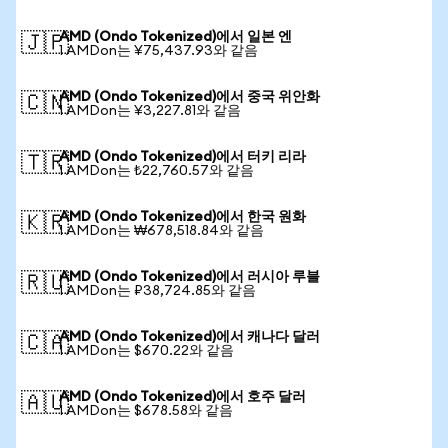
AMD (Ondo Tokenized)에서 일본 엔
🇯🇵
1 AMDon는 ¥75,437.93와 같음
AMD (Ondo Tokenized)에서 중국 위안화
🇨🇳
1 AMDon는 ¥3,227.81와 같음
AMD (Ondo Tokenized)에서 터키 리라
🇹🇷
1 AMDon는 ₺22,760.57와 같음
AMD (Ondo Tokenized)에서 한국 원화
🇰🇷
1 AMDon는 ₩678,518.84와 같음
AMD (Ondo Tokenized)에서 러시아 루블
🇷🇺
1 AMDon는 ₽38,724.85와 같음
AMD (Ondo Tokenized)에서 캐나다 달러
🇨🇦
1 AMDon는 $670.22와 같음
AMD (Ondo Tokenized)에서 호주 달러
🇦🇺
1 AMDon는 $678.58와 같음