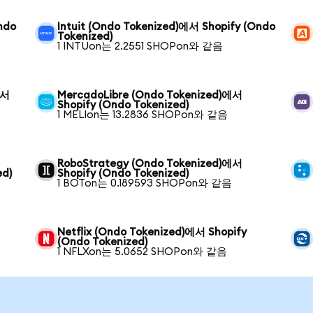
ndo
Intuit (Ondo Tokenized)에서 Shopify (Ondo
Tokenized)
1 INTUon는 2.2551 SHOPon와 같음
에서
MercadoLibre (Ondo Tokenized)에서
Shopify (Ondo Tokenized)
1 MELIon는 13.2836 SHOPon와 같음
RoboStrategy (Ondo Tokenized)에서
ed)
Shopify (Ondo Tokenized)
1 BOTon는 0.189593 SHOPon와 같음
Netflix (Ondo Tokenized)에서 Shopify
(Ondo Tokenized)
1 NFLXon는 5.0652 SHOPon와 같음