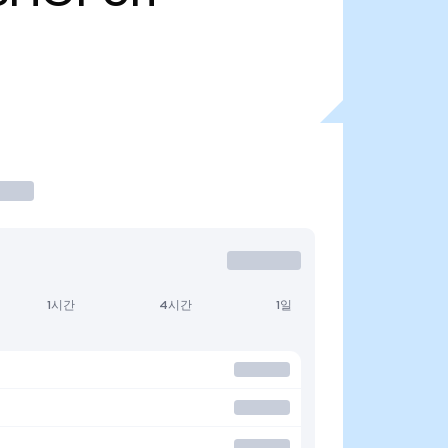
1시간
4시간
1일