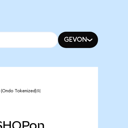
GEVON
(Ondo Tokenized)의
SHOPon