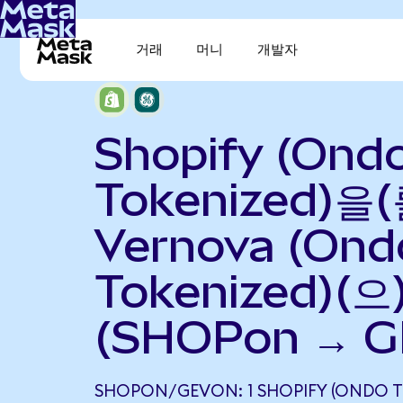
거래
머니
개발자
Shopify (Ond
Tokenized)을(
Vernova (Ond
Tokenized)(
(SHOPon → G
SHOPON/GEVON: 1 SHOPIFY (ONDO 