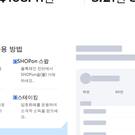
사용 방법
거래
SHOPon 스왑
금
블록체인 전반에서
SHOPon을(를) 거래
하세요.
15분
30분
스테이킹
지로
암호화폐를 운용하여
하
소극적 소득을 얻으세
요.