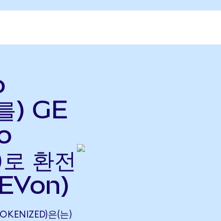
o
를) GE
o
으)로 환전
EVon)
TOKENIZED)은(는)