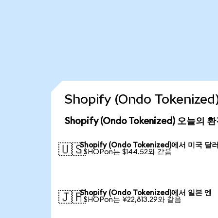
Shopify (Ondo Tokeni
Shopify (Ondo Tokenized) 오늘의
Shopify (Ondo Tokenized)에서 미국 달
🇺🇸
1 SHOPon는 $144.52와 같음
Shopify (Ondo Tokenized)에서 일본 엔
🇯🇵
1 SHOPon는 ¥22,813.29와 같음