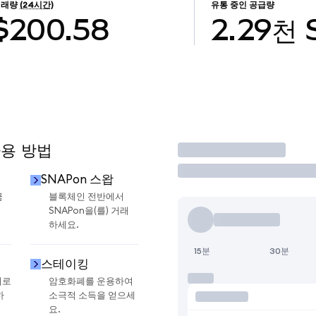
거래량
(24시간)
유통 중인 공급량
$200.58
2.29천
사용 방법
거래
SNAPon 스왑
금
블록체인 전반에서
SNAPon을(를) 거래
하세요.
15분
30분
스테이킹
지로
암호화폐를 운용하여
하
소극적 소득을 얻으세
요.