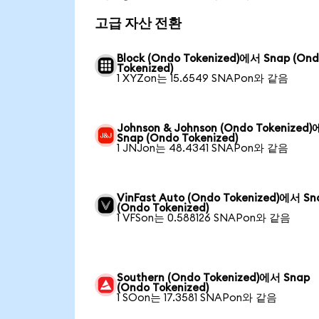
고급 자산 전환
Block (Ondo Tokenized)에서 Snap (On
Tokenized)
1 XYZon는 15.6549 SNAPon와 같음
Johnson & Johnson (Ondo Tokenized
Snap (Ondo Tokenized)
1 JNJon는 48.4341 SNAPon와 같음
VinFast Auto (Ondo Tokenized)에서 Sn
(Ondo Tokenized)
1 VFSon는 0.588126 SNAPon와 같음
Southern (Ondo Tokenized)에서 Snap
(Ondo Tokenized)
1 SOon는 17.3581 SNAPon와 같음