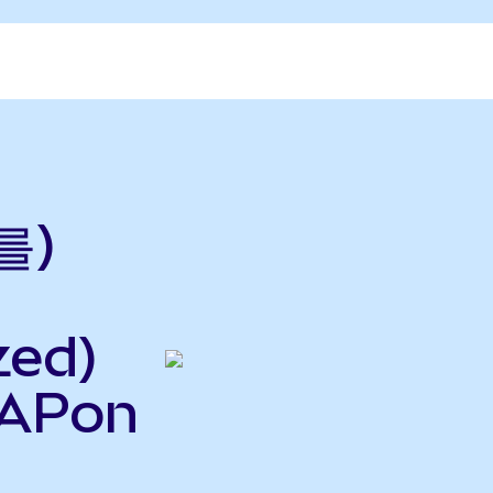
를)
zed)
NAPon