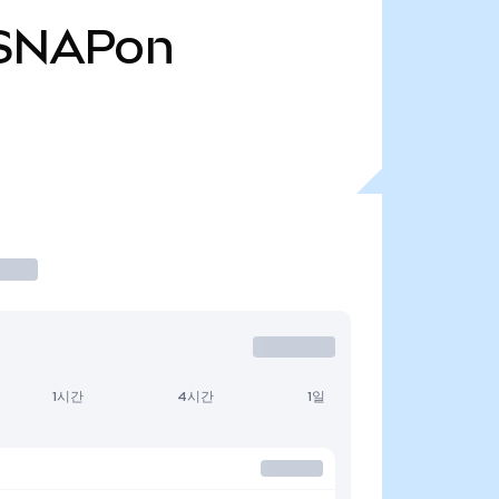
SNAPon
1시간
4시간
1일