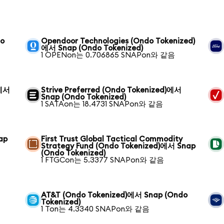
do
Opendoor Technologies (Ondo Tokenized)
에서 Snap (Ondo Tokenized)
1 OPENon는 0.706865 SNAPon와 같음
)에서
Strive Preferred (Ondo Tokenized)에서
Snap (Ondo Tokenized)
1 SATAon는 18.4731 SNAPon와 같음
ap
First Trust Global Tactical Commodity
Strategy Fund (Ondo Tokenized)에서 Snap
(Ondo Tokenized)
1 FTGCon는 5.3377 SNAPon와 같음
AT&T (Ondo Tokenized)에서 Snap (Ondo
Tokenized)
1 Ton는 4.3340 SNAPon와 같음