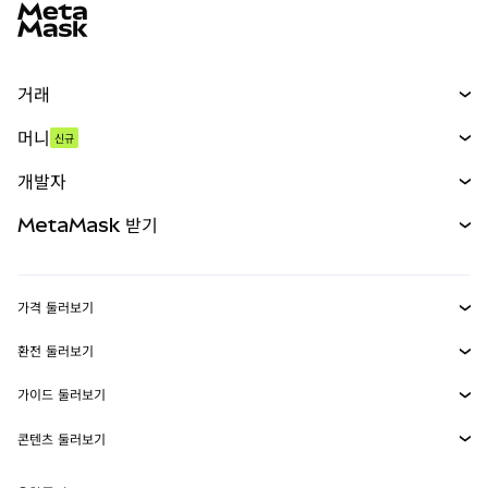
거래
스왑
머니
신규
예측 시장
신규
매수
개발자
무기한 선물
신규
카드
문서 보기
MetaMask 받기
실물자산
mUSD
신규
대시보드
Transaction Shield
수익 창출
Smart Accounts Kit
에이전트 지갑
신규
가격 둘러보기
임베디드 지갑
Snaps
비트코인 가격
환전 둘러보기
MetaMask Connect
이더리움 가격
보상
신규
BTC를 USD로 환전
솔라나 가격
가이드 둘러보기
Snaps
보안
ETH를 USD로 환전
BTC 매수
시바이누 가격
USDT를 INR로 환전
콘텐츠 둘러보기
웹3 서비스
고객 지원
ETH 매수
페페 가격
비트코인 지갑
BTC를 USDT로 환전
SOL 매수
채용