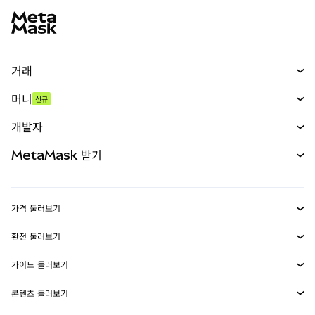
거래
스왑
머니
신규
예측 시장
신규
매수
개발자
무기한 선물
신규
카드
문서 보기
MetaMask 받기
실물자산
mUSD
신규
대시보드
Transaction Shield
수익 창출
Smart Accounts Kit
에이전트 지갑
신규
가격 둘러보기
임베디드 지갑
Snaps
비트코인 가격
환전 둘러보기
MetaMask Connect
이더리움 가격
보상
신규
BTC를 USD로 환전
솔라나 가격
가이드 둘러보기
Snaps
보안
ETH를 USD로 환전
BTC 매수
시바이누 가격
USDT를 INR로 환전
콘텐츠 둘러보기
웹3 서비스
고객 지원
ETH 매수
페페 가격
비트코인 지갑
BTC를 USDT로 환전