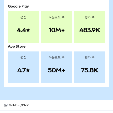
Google Play
평점
다운로드 수
평가 수
4.4
10M+
483.9K
App Store
평점
다운로드 수
평가 수
4.7
50M+
75.8K
SNAPon/CNY
MetaMask 사이트 바닥글