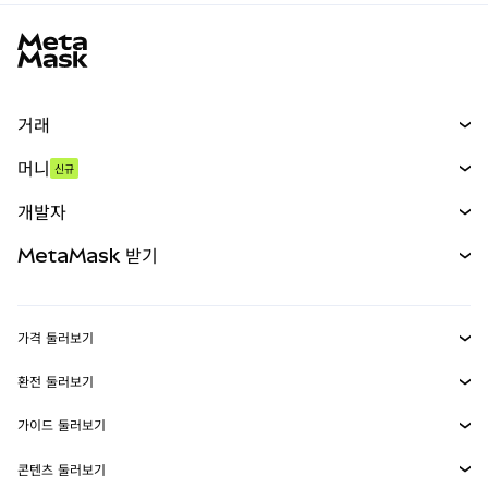
MetaMask 사이트 바닥글
거래
스왑
머니
신규
예측 시장
신규
매수
개발자
무기한 선물
신규
카드
문서 보기
MetaMask 받기
실물자산
mUSD
신규
대시보드
Transaction Shield
수익 창출
Smart Accounts Kit
에이전트 지갑
신규
가격 둘러보기
임베디드 지갑
Snaps
비트코인 가격
환전 둘러보기
MetaMask Connect
이더리움 가격
보상
신규
BTC를 USD로 환전
솔라나 가격
가이드 둘러보기
Snaps
보안
ETH를 USD로 환전
BTC 매수
시바이누 가격
USDT를 INR로 환전
콘텐츠 둘러보기
웹3 서비스
고객 지원
ETH 매수