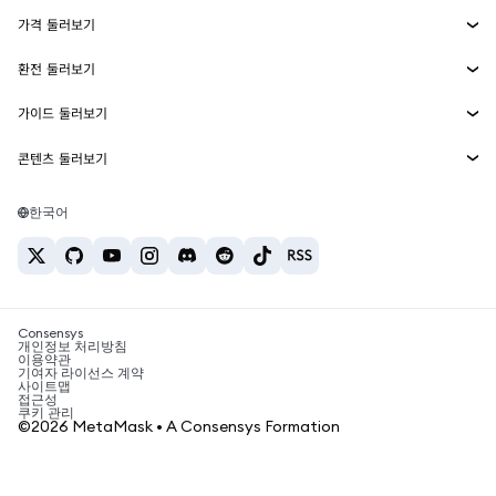
에이전트 지갑
신규
가격 둘러보기
임베디드 지갑
Snaps
비트코인 가격
환전 둘러보기
MetaMask Connect
이더리움 가격
보상
신규
BTC를 USD로 환전
솔라나 가격
가이드 둘러보기
Snaps
보안
ETH를 USD로 환전
BTC 매수
시바이누 가격
USDT를 INR로 환전
콘텐츠 둘러보기
웹3 서비스
고객 지원
ETH 매수
페페 가격
비트코인 지갑
BTC를 USDT로 환전
SOL 매수
채용
테더 가격
솔라나 지갑
한국어
BTC를 INR로 환전
PEPE 매수
연락처
USDC 가격
최고의 암호화폐 카드
ETH를 USDT로 환전
USDT 매수
체인링크 가격
최고의 모바일 암호화폐 지갑
USDT를 PHP로 환전
USDC 매수
Polymarket이란?
BTC를 EUR로 환전
SHIB 매수
Consensys
암호화폐 세금 뉴스
개인정보 처리방침
이용약관
BNB 매수
기여자 라이선스 계약
암호화폐 매수 방법
사이트맵
접근성
비트코인 매도 방법
쿠키 관리
©2026 MetaMask • A Consensys Formation