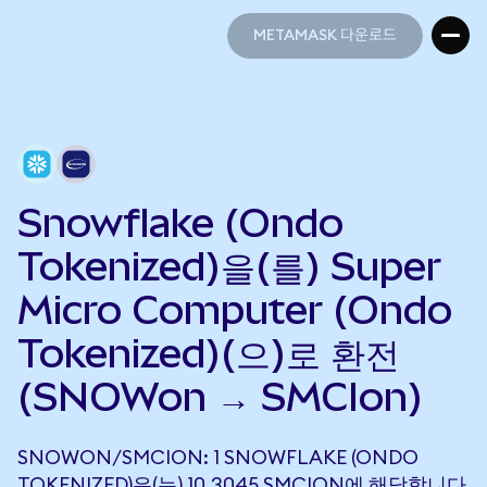
METAMASK 다운로드
METAMASK 다운로드
Snowflake (Ondo
Tokenized)을(를) Super
Micro Computer (Ondo
Tokenized)(으)로 환전
(SNOWon → SMCIon)
SNOWON/SMCION: 1 SNOWFLAKE (ONDO
TOKENIZED)은(는) 10.3045 SMCION에 해당합니다