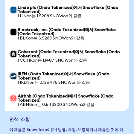
Linde plc (Ondo Tokenized)에서 Snowflake (Ondo
Tokenized)
1 LINon는 1.5208 SNOWon와 같음
Blackrock, Inc. (Ondo Tokenized)에서 Snowflake
(Ondo Tokenized)
1 BLKon는 3.5288 SNOWon와 같음
Coherent (Ondo Tokenized)에서 Snowflake (Ondo
Tokenized)
1 COHRon는 1.1407 SNOWon와 같음
IREN (Ondo Tokenized)에서 Snowflake (Ondo
Tokenized)
1 IRENon는 0.126475 SNOWon와 같음
Airbnb (Ondo Tokenized)에서 Snowflake (Ondo
Tokenized)
1 ABNBon는 0.543200 SNOWon와 같음
면책 조항
이 제품은 Snowflake이(가) 발행, 후원, 보증하거나 제휴한 것이 아