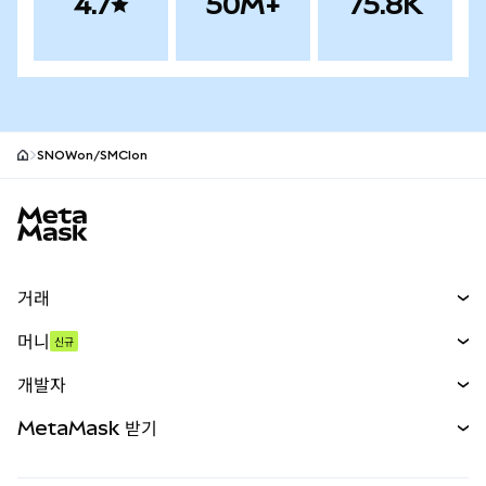
4.7
50M+
75.8K
SNOWon/SMCIon
MetaMask 사이트 바닥글
거래
스왑
머니
신규
예측 시장
신규
매수
개발자
무기한 선물
신규
카드
문서 보기
MetaMask 받기
실물자산
mUSD
신규
대시보드
Transaction Shield
수익 창출
Smart Accounts Kit