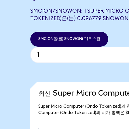
SMCION/SNOWON: 1 SUPER MICRO 
TOKENIZED)은(는) 0.096779 SNO
SMCION을(를) SNOWON(으)로 스왑
최신 Super Micro Comput
Super Micro Computer (Ondo Tokenize
Computer (Ondo Tokenized)의 시가 총액은 