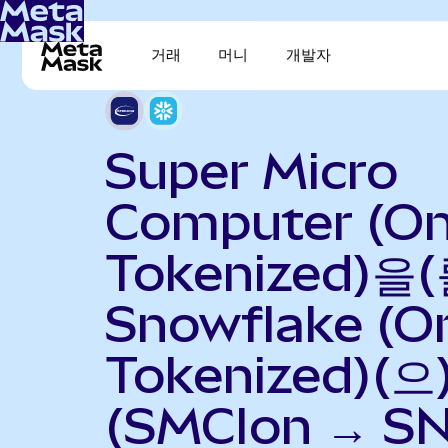
거래
머니
개발자
Super Micro
Computer (O
Tokenized)을(
Snowflake (O
Tokenized)(
(SMCIon → S