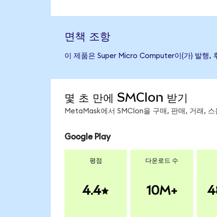
면책 조항
이 제품은 Super Micro Computer이(가
몇 초 만에 SMCIon 받기
MetaMask에서 SMCIon을 구매, 판매, 거래
Google Play
평점
다운로드 수
4.4
10M+
4