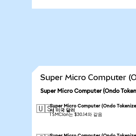
Super Micro Computer
Super Micro Computer (Ondo To
Super Micro Computer (Ondo Tokeniz
🇺🇸
서 미국 달러
1 SMCIon는 $30.14와 같음
Super Micro Computer (Ondo Tokeniz