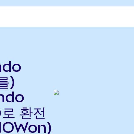
ndo
를)
ndo
으)로 환전
NOWon)