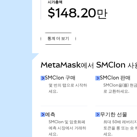
시가총액
$148.20만
통계 더 보기
통계 더 보기
MetaMask에서 SMCIon 사
SMCIon 구매
SMCIon 판매
몇 번의 탭으로 시작하
SMCIon을(를) 현
세요.
로 교환하세요.
예측
무기한 선물
SMCIon 및 암호화폐
최대 50배 레버리
예측 시장에서 거래하
토큰을 롱 또는 숏 
세요.
세요.