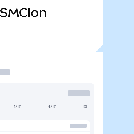
SMCIon
1시간
4시간
1일