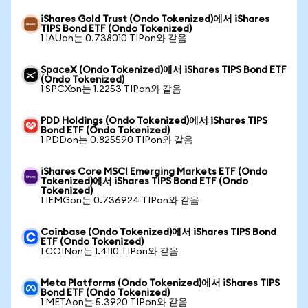
iShares Gold Trust (Ondo Tokenized)에서 iShares
TIPS Bond ETF (Ondo Tokenized)
1 IAUon는 0.738010 TIPon와 같음
SpaceX (Ondo Tokenized)에서 iShares TIPS Bond ETF
(Ondo Tokenized)
1 SPCXon는 1.2253 TIPon와 같음
PDD Holdings (Ondo Tokenized)에서 iShares TIPS
Bond ETF (Ondo Tokenized)
1 PDDon는 0.825590 TIPon와 같음
iShares Core MSCI Emerging Markets ETF (Ondo
Tokenized)에서 iShares TIPS Bond ETF (Ondo
Tokenized)
1 IEMGon는 0.736924 TIPon와 같음
Coinbase (Ondo Tokenized)에서 iShares TIPS Bond
ETF (Ondo Tokenized)
1 COINon는 1.4110 TIPon와 같음
Meta Platforms (Ondo Tokenized)에서 iShares TIPS
Bond ETF (Ondo Tokenized)
1 METAon는 5.3920 TIPon와 같음