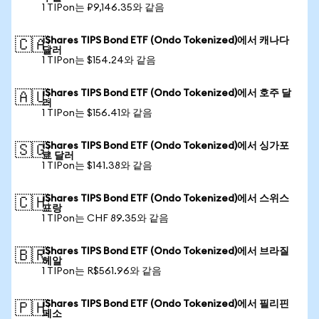
1 TIPon는 ₽9,146.35와 같음
iShares TIPS Bond ETF (Ondo Tokenized)에서 캐나다
🇨🇦
달러
1 TIPon는 $154.24와 같음
iShares TIPS Bond ETF (Ondo Tokenized)에서 호주 달
🇦🇺
러
1 TIPon는 $156.41와 같음
iShares TIPS Bond ETF (Ondo Tokenized)에서 싱가포
🇸🇬
르 달러
1 TIPon는 $141.38와 같음
iShares TIPS Bond ETF (Ondo Tokenized)에서 스위스
🇨🇭
프랑
1 TIPon는 CHF 89.35와 같음
iShares TIPS Bond ETF (Ondo Tokenized)에서 브라질
🇧🇷
헤알
1 TIPon는 R$561.96와 같음
iShares TIPS Bond ETF (Ondo Tokenized)에서 필리핀
🇵🇭
페소