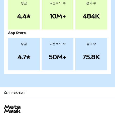
평점
다운로드 수
평가 수
4.4
10M+
484K
App Store
평점
다운로드 수
평가 수
4.7
50M+
75.8K
TIPon/BDT
MetaMask 사이트 바닥글