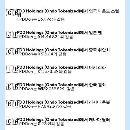
PDD Holdings (Ondo Tokenized)에서 영국 파운드 스털
🇬🇧
링
1 PDDon는 £67.96와 같음
PDD Holdings (Ondo Tokenized)에서 일본 엔
🇯🇵
1 PDDon는 ¥14,469.24와 같음
PDD Holdings (Ondo Tokenized)에서 중국 위안화
🇨🇳
1 PDDon는 ¥618.64와 같음
PDD Holdings (Ondo Tokenized)에서 터키 리라
🇹🇷
1 PDDon는 ₺4,373.39와 같음
PDD Holdings (Ondo Tokenized)에서 한국 원화
🇰🇷
1 PDDon는 ₩129,089.52와 같음
PDD Holdings (Ondo Tokenized)에서 러시아 루블
🇷🇺
1 PDDon는 ₽7,542.97와 같음
PDD Holdings (Ondo Tokenized)에서 캐나다 달러
🇨🇦
1 PDDon는 $127.91와 같음