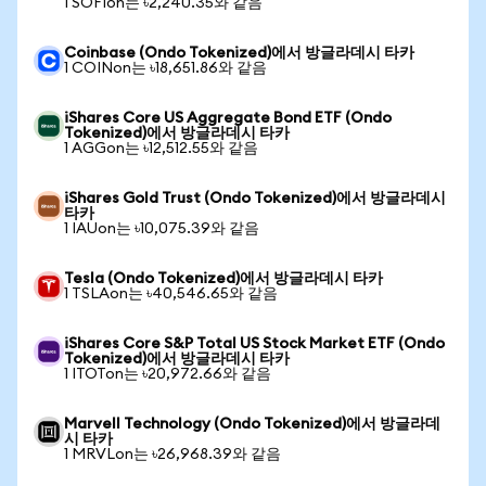
1 SOFIon는 ৳2,240.35와 같음
Coinbase (Ondo Tokenized)에서 방글라데시 타카
1 COINon는 ৳18,651.86와 같음
iShares Core US Aggregate Bond ETF (Ondo
Tokenized)에서 방글라데시 타카
1 AGGon는 ৳12,512.55와 같음
iShares Gold Trust (Ondo Tokenized)에서 방글라데시
타카
1 IAUon는 ৳10,075.39와 같음
Tesla (Ondo Tokenized)에서 방글라데시 타카
1 TSLAon는 ৳40,546.65와 같음
iShares Core S&P Total US Stock Market ETF (Ondo
Tokenized)에서 방글라데시 타카
1 ITOTon는 ৳20,972.66와 같음
Marvell Technology (Ondo Tokenized)에서 방글라데
시 타카
1 MRVLon는 ৳26,968.39와 같음