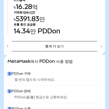
시가총액
৳16.28억
거래량
(24시간)
৳5391.83만
유통 중인 공급량
14.34만
PDDon
통계 더 보기
통계 더 보기
MetaMask에서 PDDon 사용 방법
PDDon 구매
몇 번의 탭으로 시작하세요.
PDDon 판매
PDDon을(를) 현금으로 교환하세요.
PDDon 스왑