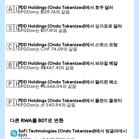
PDD Holdings (Ondo Tokenized)에서 호주 달러
🇦🇺
1 PDDon는 $129.76와 같음
PDD Holdings (Ondo Tokenized)에서 싱가포르 달러
🇸🇬
1 PDDon는 $117.19와 같음
PDD Holdings (Ondo Tokenized)에서 스위스 프랑
🇨🇭
1 PDDon는 CHF 74.09와 같음
PDD Holdings (Ondo Tokenized)에서 브라질 헤알
🇧🇷
1 PDDon는 R$467.41와 같음
PDD Holdings (Ondo Tokenized)에서 필리핀 페소
🇵🇭
1 PDDon는 ₱5,566.04와 같음
PDD Holdings (Ondo Tokenized)에서 폴란드 즐로티
🇵🇱
1 PDDon는 zł 340.94와 같음
다른 RWA를 BDT로 변환
SoFi Technologies (Ondo Tokenized)에서 방글라데시
타카