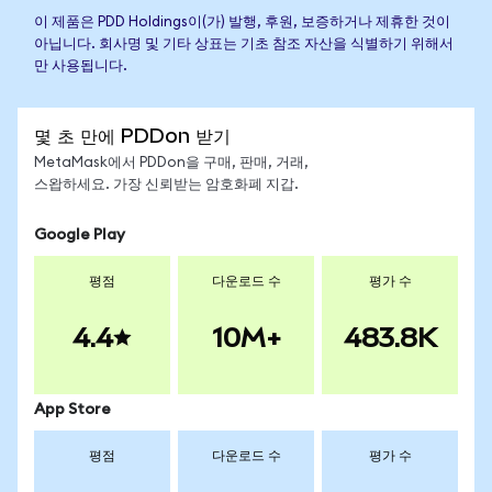
이 제품은 PDD Holdings이(가) 발행, 후원, 보증하거나 제휴한 것이
아닙니다. 회사명 및 기타 상표는 기초 참조 자산을 식별하기 위해서
만 사용됩니다.
몇 초 만에 PDDon 받기
MetaMask에서 PDDon을 구매, 판매, 거래,
스왑하세요. 가장 신뢰받는 암호화폐 지갑.
Google Play
평점
다운로드 수
평가 수
4.4
10M+
483.8K
App Store
평점
다운로드 수
평가 수