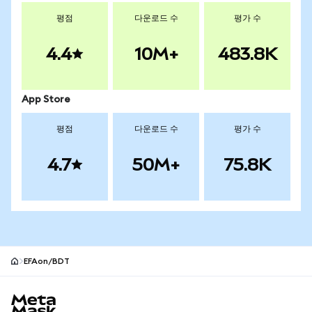
평점
다운로드 수
평가 수
4.4
10M+
483.8K
App Store
평점
다운로드 수
평가 수
4.7
50M+
75.8K
EFAon/BDT
MetaMask 사이트 바닥글