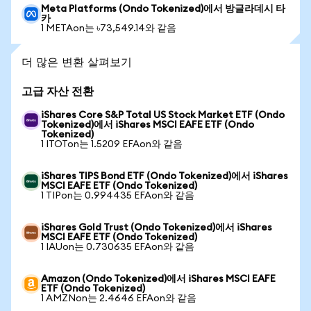
Meta Platforms (Ondo Tokenized)에서 방글라데시 타
카
1 METAon는 ৳73,549.14와 같음
더 많은 변환 살펴보기
고급 자산 전환
iShares Core S&P Total US Stock Market ETF (Ondo
Tokenized)에서 iShares MSCI EAFE ETF (Ondo
Tokenized)
1 ITOTon는 1.5209 EFAon와 같음
iShares TIPS Bond ETF (Ondo Tokenized)에서 iShares
MSCI EAFE ETF (Ondo Tokenized)
1 TIPon는 0.994435 EFAon와 같음
iShares Gold Trust (Ondo Tokenized)에서 iShares
MSCI EAFE ETF (Ondo Tokenized)
1 IAUon는 0.730635 EFAon와 같음
Amazon (Ondo Tokenized)에서 iShares MSCI EAFE
ETF (Ondo Tokenized)
1 AMZNon는 2.4646 EFAon와 같음