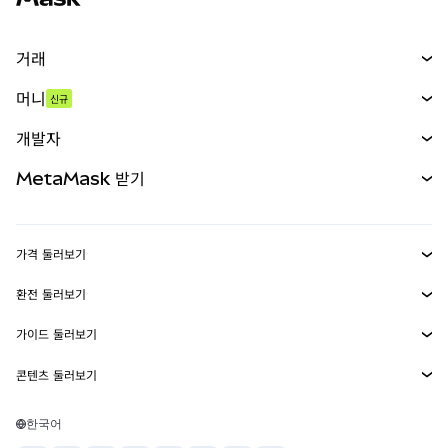
거래
스왑
머니
신규
예측 시장
신규
매수
개발자
무기한 선물
신규
카드
문서 보기
MetaMask 받기
실물자산
mUSD
신규
대시보드
Transaction Shield
수익 창출
Smart Accounts Kit
에이전트 지갑
신규
가격 둘러보기
임베디드 지갑
Snaps
비트코인 가격
환전 둘러보기
MetaMask Connect
이더리움 가격
보상
신규
BTC를 USD로 환전
솔라나 가격
가이드 둘러보기
Snaps
보안
ETH를 USD로 환전
BTC 매수
시바이누 가격
USDT를 INR로 환전
콘텐츠 둘러보기
웹3 서비스
고객 지원
ETH 매수
페페 가격
비트코인 지갑
BTC를 USDT로 환전
SOL 매수
채용
테더 가격
솔라나 지갑
한국어
BTC를 INR로 환전
PEPE 매수