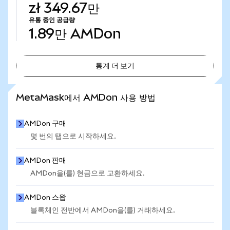
zł 349.67만
유통 중인 공급량
1.89만
AMDon
통계 더 보기
통계 더 보기
MetaMask에서 AMDon 사용 방법
AMDon 구매
몇 번의 탭으로 시작하세요.
AMDon 판매
AMDon을(를) 현금으로 교환하세요.
AMDon 스왑
블록체인 전반에서 AMDon을(를) 거래하세요.