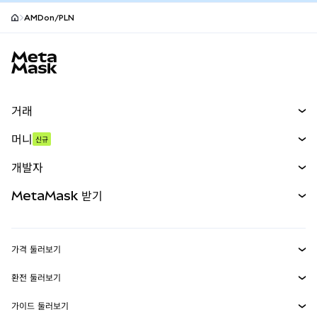
AMDon/PLN
MetaMask 사이트 바닥글
거래
스왑
머니
신규
예측 시장
신규
매수
개발자
무기한 선물
신규
카드
문서 보기
MetaMask 받기
실물자산
mUSD
신규
대시보드
Transaction Shield
수익 창출
Smart Accounts Kit
에이전트 지갑
신규
가격 둘러보기
임베디드 지갑
Snaps
비트코인 가격
환전 둘러보기
MetaMask Connect
이더리움 가격
보상
신규
BTC를 USD로 환전
솔라나 가격
가이드 둘러보기
Snaps
보안
ETH를 USD로 환전