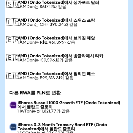
AMD (Ondo Tokenized)에서 싱가포르 달러
🇸🇬
1 AMDon는 $617.12와 같음
AMD (Ondo Tokenized)에서 스위스 프랑
🇨🇭
1 AMDon는 CHF 390.24와 같음
AMD (Ondo Tokenized)에서 브라질 헤알
🇧🇷
1 AMDon는 R$2,461.39와 같음
AMD (Ondo Tokenized)에서 방글라데시 타카
🇧🇩
1 AMDon는 ৳59,596.12와 같음
AMD (Ondo Tokenized)에서 필리핀 페소
🇵🇭
1 AMDon는 ₱29,313.31와 같음
다른 RWA를 PLN로 변환
iShares Russell 1000 Growth ETF (Ondo Tokenized)
에서 폴란드 즐로티
1 IWFon는 zł 1,821.77와 같음
iShares 0-3 Month Treasury Bond ETF (Ondo
Tokenized)에서 폴란드 즐로티