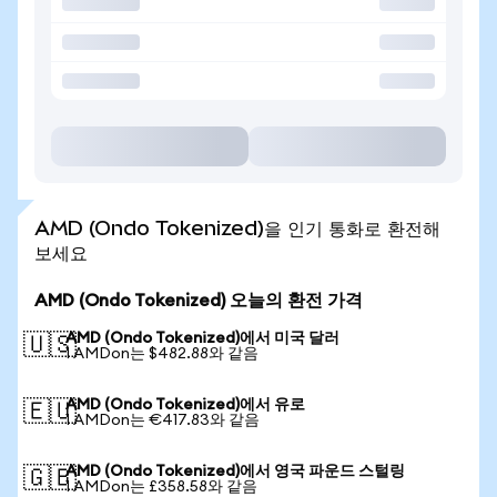
AMD (Ondo Tokenized)을 인기 통화로 환전해
보세요
AMD (Ondo Tokenized) 오늘의 환전 가격
AMD (Ondo Tokenized)에서 미국 달러
🇺🇸
1 AMDon는 $482.88와 같음
AMD (Ondo Tokenized)에서 유로
🇪🇺
1 AMDon는 €417.83와 같음
AMD (Ondo Tokenized)에서 영국 파운드 스털링
🇬🇧
1 AMDon는 £358.58와 같음