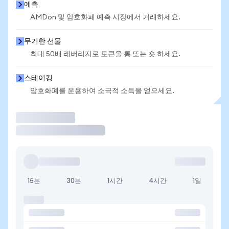
예측
AMDon 및 암호화폐 예측 시장에서 거래하세요.
무기한 선물
최대 50배 레버리지로 토큰을 롱 또는 숏 하세요.
스테이킹
암호화폐를 운용하여 소극적 소득을 얻으세요.
거래
15분
30분
1시간
4시간
1일