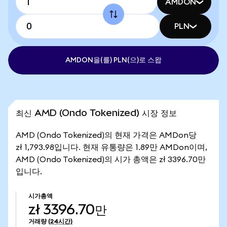
AMDON
PLN
AMDON을(를) PLN(으)로 스왑
최신 AMD (Ondo Tokenized) 시장 정보
AMD (Ondo Tokenized)의 현재 가격은 AMDon당
zł 1,793.98입니다. 현재 유통량은 1.89만 AMDon이며,
AMD (Ondo Tokenized)의 시가 총액은 zł 3396.70만
입니다.
시가총액
zł 3396.70만
거래량
(24시간)