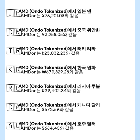
AMD (Ondo Tokenized)에서 일본 엔
🇯🇵
1 AMDon는 ¥76,201.08와 같음
AMD (Ondo Tokenized)에서 중국 위안화
🇨🇳
1 AMDon는 ¥3,258.05와 같음
AMD (Ondo Tokenized)에서 터키 리라
🇹🇷
1 AMDon는 ₺23,032.23와 같음
AMD (Ondo Tokenized)에서 한국 원화
🇰🇷
1 AMDon는 ₩679,829.28와 같음
AMD (Ondo Tokenized)에서 러시아 루블
🇷🇺
1 AMDon는 ₽39,402.34와 같음
AMD (Ondo Tokenized)에서 캐나다 달러
🇨🇦
1 AMDon는 $673.89와 같음
AMD (Ondo Tokenized)에서 호주 달러
🇦🇺
1 AMDon는 $684.45와 같음