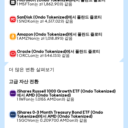
Microsoft (Ondo Tokenized)에서 폴란드 즐로티
1 MSFTon는 zł 1,862.90와 같음
SanDisk (Ondo Tokenized)에서 폴란드 즐로티
1 SNDKon는 zł 4,517.02와 같음
Amazon (Ondo Tokenized)에서 폴란드 즐로티
1 AMZNon는 zł 1,018.89와 같음
Oracle (Ondo Tokenized)에서 폴란드 즐로티
1 ORCLon는 zł 546.13와 같음
더 많은 변환 살펴보기
고급 자산 전환
iShares Russell 1000 Growth ETF (Ondo Tokenized)
에서 AMD (Ondo Tokenized)
1 IWFon는 1.0155 AMDon와 같음
iShares 0-3 Month Treasury Bond ETF (Ondo
Tokenized)에서 AMD (Ondo Tokenized)
1 SGOVon는 0.209700 AMDon와 같음