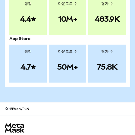
평점
다운로드 수
평가 수
4.4
10M+
483.9K
App Store
평점
다운로드 수
평가 수
4.7
50M+
75.8K
EFAon/PLN
MetaMask 사이트 바닥글