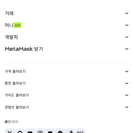
거래
스왑
머니
신규
예측 시장
신규
매수
개발자
무기한 선물
신규
카드
문서 보기
MetaMask 받기
실물자산
mUSD
신규
대시보드
Transaction Shield
수익 창출
Smart Accounts Kit
에이전트 지갑
신규
가격 둘러보기
임베디드 지갑
Snaps
비트코인 가격
환전 둘러보기
MetaMask Connect
이더리움 가격
보상
신규
BTC를 USD로 환전
솔라나 가격
가이드 둘러보기
Snaps
보안
ETH를 USD로 환전
BTC 매수
시바이누 가격
USDT를 INR로 환전
콘텐츠 둘러보기
웹3 서비스
고객 지원
ETH 매수
페페 가격
비트코인 지갑
BTC를 USDT로 환전
SOL 매수
채용
테더 가격
솔라나 지갑
한국어
BTC를 INR로 환전
PEPE 매수
연락처
USDC 가격
최고의 암호화폐 카드