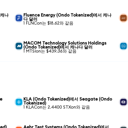
서 캐나
Fluence Energy (Ondo Tokenized)에서 캐나
다 달러
1 FLNCon는 $18.62와 같음
MACOM Technology Solutions Holdings
(Ondo Tokenized)에서 캐나다 달러
1 MTSIon는 $439.36와 같음
e
KLA (Ondo Tokenized)에서 Seagate (Ondo
Tokenized)
1 KLACon는 2.4400 STXon와 같음
ed)
Aehr Test Systems (Ondo Tokenized)에서