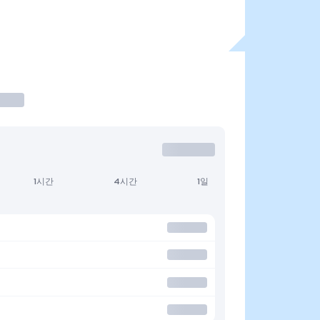
1시간
4시간
1일