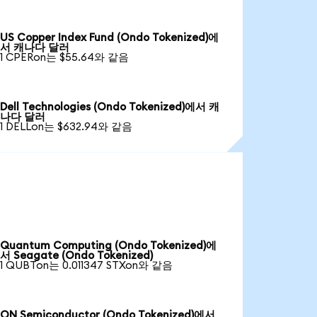
US Copper Index Fund (Ondo Tokenized)에
서 캐나다 달러
1 CPERon는 $55.64와 같음
Dell Technologies (Ondo Tokenized)에서 캐
나다 달러
1 DELLon는 $632.94와 같음
Quantum Computing (Ondo Tokenized)에
서 Seagate (Ondo Tokenized)
1 QUBTon는 0.011347 STXon와 같음
ON Semiconductor (Ondo Tokenized)에서