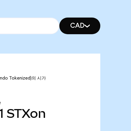
CAD
Ondo Tokenized)의 시가
량
1
STXon