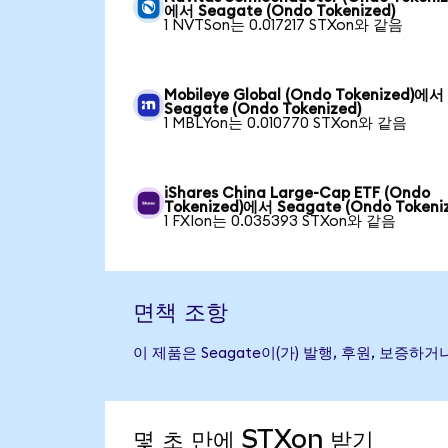
에서 Seagate (Ondo Tokenized)
1 NVTSon는 0.017217 STXon와 같음
Mobileye Global (Ondo Tokenized)에서
Seagate (Ondo Tokenized)
1 MBLYon는 0.010770 STXon와 같음
iShares China Large-Cap ETF (Ondo
Tokenized)에서 Seagate (Ondo Tokeni
1 FXIon는 0.035393 STXon와 같음
면책 조항
이 제품은 Seagate이(가) 발행, 후원, 보
몇 초 만에 STXon 받기