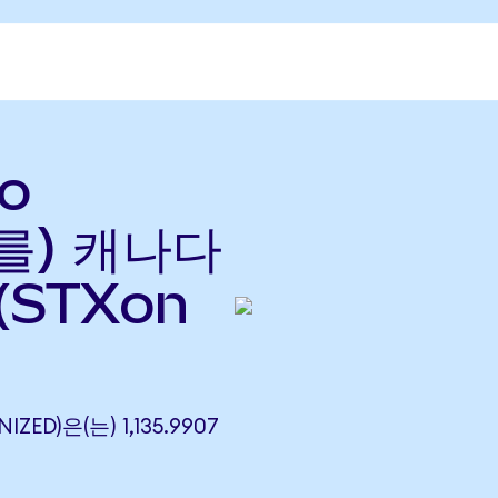
o
(를) 캐나다
(STXon
ZED)은(는) 1,135.9907