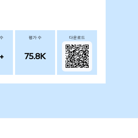
 수
평가 수
다운로드
+
75.8K