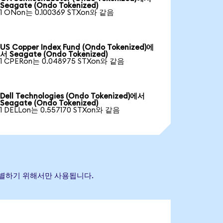
Seagate (Ondo Tokenized)
1 ONon는 0.100369 STXon와 같음
US Copper Index Fund (Ondo Tokenized)에
서 Seagate (Ondo Tokenized)
1 CPERon는 0.048975 STXon와 같음
Dell Technologies (Ondo Tokenized)에서
Seagate (Ondo Tokenized)
1 DELLon는 0.557170 STXon와 같음
 식별하기 위해서만 사용됩니다.