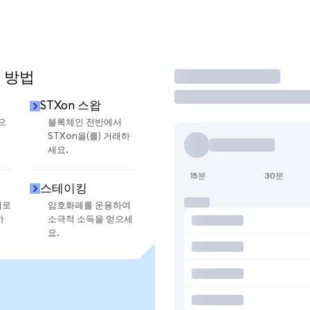
 방법
거래
STXon 스왑
으
블록체인 전반에서
STXon을(를) 거래하
세요.
15분
30분
스테이킹
지로
암호화폐를 운용하여
하
소극적 소득을 얻으세
요.