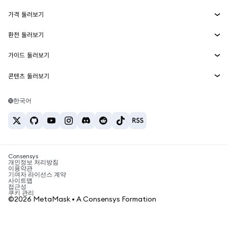
수익 창출
Smart Accounts Kit
에이전트 지갑
신규
가격 둘러보기
임베디드 지갑
Snaps
비트코인 가격
환전 둘러보기
MetaMask Connect
이더리움 가격
보상
신규
BTC를 USD로 환전
솔라나 가격
가이드 둘러보기
Snaps
보안
ETH를 USD로 환전
BTC 매수
시바이누 가격
USDT를 INR로 환전
콘텐츠 둘러보기
웹3 서비스
고객 지원
ETH 매수
페페 가격
비트코인 지갑
BTC를 USDT로 환전
SOL 매수
채용
테더 가격
솔라나 지갑
한국어
BTC를 INR로 환전
PEPE 매수
연락처
USDC 가격
최고의 암호화폐 카드
ETH를 USDT로 환전
USDT 매수
체인링크 가격
최고의 모바일 암호화폐 지갑
USDT를 PHP로 환전
USDC 매수
Polymarket이란?
BTC를 EUR로 환전
SHIB 매수
Consensys
암호화폐 세금 뉴스
개인정보 처리방침
이용약관
BNB 매수
기여자 라이선스 계약
암호화폐 매수 방법
사이트맵
접근성
비트코인 매도 방법
쿠키 관리
©2026 MetaMask • A Consensys Formation