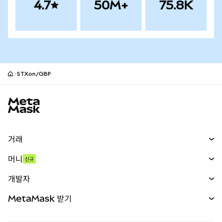
4.7
50M+
75.8K
STXon/GBP
MetaMask 사이트 바닥글
거래
스왑
머니
신규
예측 시장
신규
매수
개발자
무기한 선물
신규
카드
문서 보기
MetaMask 받기
실물자산
mUSD
신규
대시보드
Transaction Shield