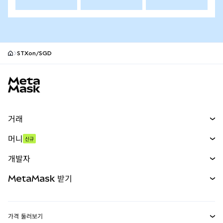
STXon/SGD
MetaMask 사이트 바닥글
거래
스왑
머니
신규
예측 시장
신규
매수
개발자
무기한 선물
신규
카드
문서 보기
MetaMask 받기
실물자산
mUSD
신규
대시보드
Transaction Shield
수익 창출
Smart Accounts Kit
에이전트 지갑
신규
가격 둘러보기
임베디드 지갑