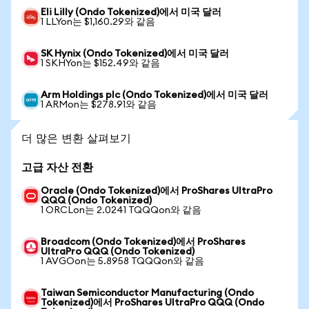
Eli Lilly (Ondo Tokenized)에서 미국 달러
1 LLYon는 $1,160.29와 같음
SK Hynix (Ondo Tokenized)에서 미국 달러
1 SKHYon는 $152.49와 같음
Arm Holdings plc (Ondo Tokenized)에서 미국 달러
1 ARMon는 $278.91와 같음
더 많은 변환 살펴보기
고급 자산 전환
Oracle (Ondo Tokenized)에서 ProShares UltraPro
QQQ (Ondo Tokenized)
1 ORCLon는 2.0241 TQQQon와 같음
Broadcom (Ondo Tokenized)에서 ProShares
UltraPro QQQ (Ondo Tokenized)
1 AVGOon는 5.8958 TQQQon와 같음
Taiwan Semiconductor Manufacturing (Ondo
Tokenized)에서 ProShares UltraPro QQQ (Ondo