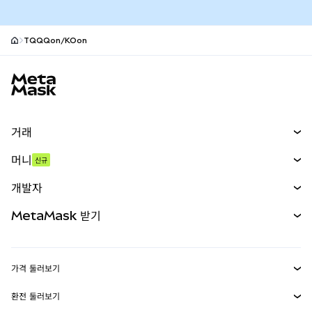
TQQQon/KOon
MetaMask 사이트 바닥글
거래
스왑
머니
신규
예측 시장
신규
매수
개발자
무기한 선물
신규
카드
문서 보기
MetaMask 받기
실물자산
mUSD
신규
대시보드
Transaction Shield
수익 창출
Smart Accounts Kit
에이전트 지갑
신규
가격 둘러보기
임베디드 지갑
Snaps
비트코인 가격
환전 둘러보기
MetaMask Connect
이더리움 가격
보상
신규
BTC를 USD로 환전