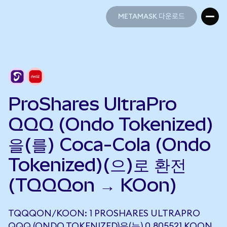
METAMASK 다운로드
METAMASK 다운로드
ProShares UltraPro
QQQ (Ondo Tokenized)
을(를) Coca-Cola (Ondo
Tokenized)(으)로 환전
(TQQQon → KOon)
TQQQON/KOON: 1 PROSHARES ULTRAPRO
QQQ (ONDO TOKENIZED)은(는) 0.805521 KOON