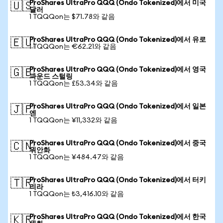
ProShares UltraPro QQQ (Ondo Tokenized)에서 미국
🇺🇸
달러
1 TQQQon는 $71.78와 같음
ProShares UltraPro QQQ (Ondo Tokenized)에서 유로
🇪🇺
1 TQQQon는 €62.21와 같음
ProShares UltraPro QQQ (Ondo Tokenized)에서 영국
🇬🇧
파운드 스털링
1 TQQQon는 £53.34와 같음
ProShares UltraPro QQQ (Ondo Tokenized)에서 일본
🇯🇵
엔
1 TQQQon는 ¥11,332와 같음
ProShares UltraPro QQQ (Ondo Tokenized)에서 중국
🇨🇳
위안화
1 TQQQon는 ¥484.47와 같음
ProShares UltraPro QQQ (Ondo Tokenized)에서 터키
🇹🇷
리라
1 TQQQon는 ₺3,416.10와 같음
ProShares UltraPro QQQ (Ondo Tokenized)에서 한국
🇰🇷