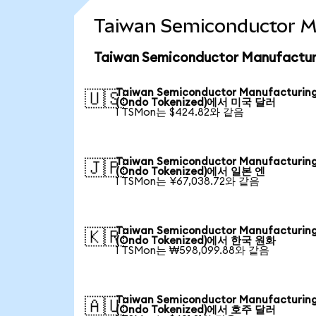
Taiwan Semiconductor 
Taiwan Semiconductor Manufact
Taiwan Semiconductor Manufacturin
🇺🇸
(Ondo Tokenized)에서 미국 달러
1 TSMon는 $424.82와 같음
Taiwan Semiconductor Manufacturin
🇯🇵
(Ondo Tokenized)에서 일본 엔
1 TSMon는 ¥67,038.72와 같음
Taiwan Semiconductor Manufacturin
🇰🇷
(Ondo Tokenized)에서 한국 원화
1 TSMon는 ₩598,099.88와 같음
Taiwan Semiconductor Manufacturin
🇦🇺
(Ondo Tokenized)에서 호주 달러