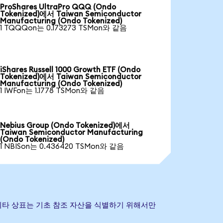
ProShares UltraPro QQQ (Ondo
Tokenized)에서 Taiwan Semiconductor
Manufacturing (Ondo Tokenized)
1 TQQQon는 0.173273 TSMon와 같음
iShares Russell 1000 Growth ETF (Ondo
Tokenized)에서 Taiwan Semiconductor
Manufacturing (Ondo Tokenized)
1 IWFon는 1.1778 TSMon와 같음
Nebius Group (Ondo Tokenized)에서
Taiwan Semiconductor Manufacturing
(Ondo Tokenized)
1 NBISon는 0.436420 TSMon와 같음
사명 및 기타 상표는 기초 참조 자산을 식별하기 위해서만