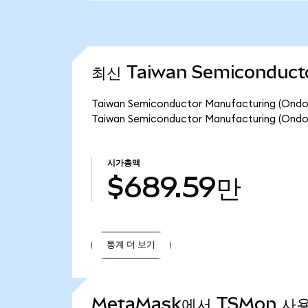
최신 Taiwan Semiconducto
Taiwan Semiconductor Manufacturing 
Taiwan Semiconductor Manufacturing (
시가총액
$689.59만
통계 더 보기
통계 더 보기
MetaMask에서 TSMon 사