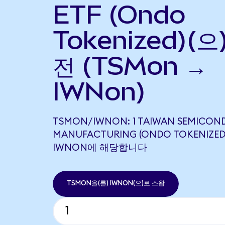
ETF (Ondo
Tokenized)(으
전 (TSMon →
IWNon)
TSMON/IWNON: 1 TAIWAN SEMICO
MANUFACTURING (ONDO TOKENIZED)
IWNON에 해당합니다
TSMON을(를) IWNON(으)로 스왑