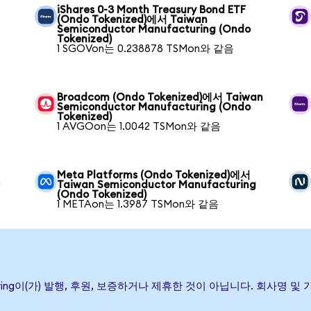
iShares 0-3 Month Treasury Bond ETF
(Ondo Tokenized)에서 Taiwan
Semiconductor Manufacturing (Ondo
Tokenized)
1 SGOVon는 0.238878 TSMon와 같음
Broadcom (Ondo Tokenized)에서 Taiwan
Semiconductor Manufacturing (Ondo
Tokenized)
1 AVGOon는 1.0042 TSMon와 같음
Meta Platforms (Ondo Tokenized)에서
r
Taiwan Semiconductor Manufacturing
(Ondo Tokenized)
1 METAon는 1.3987 TSMon와 같음
ufacturing이(가) 발행, 후원, 보증하거나 제휴한 것이 아닙니다. 회