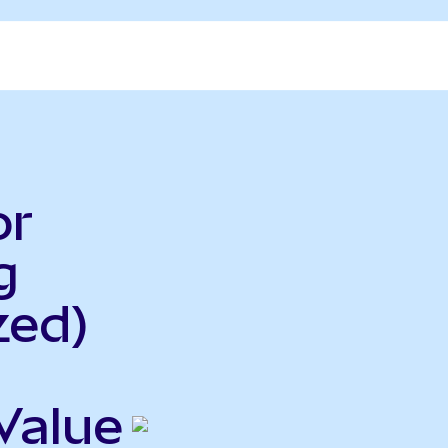
or
g
zed)
Value