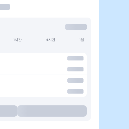
1시간
4시간
1일