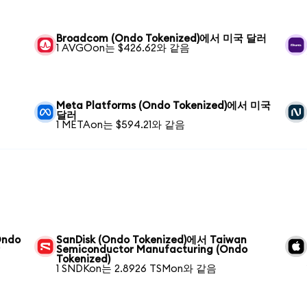
Broadcom (Ondo Tokenized)에서 미국 달러
1 AVGOon는 $426.62와 같음
Meta Platforms (Ondo Tokenized)에서 미국
달러
1 METAon는 $594.21와 같음
Ondo
SanDisk (Ondo Tokenized)에서 Taiwan
r
Semiconductor Manufacturing (Ondo
Tokenized)
1 SNDKon는 2.8926 TSMon와 같음