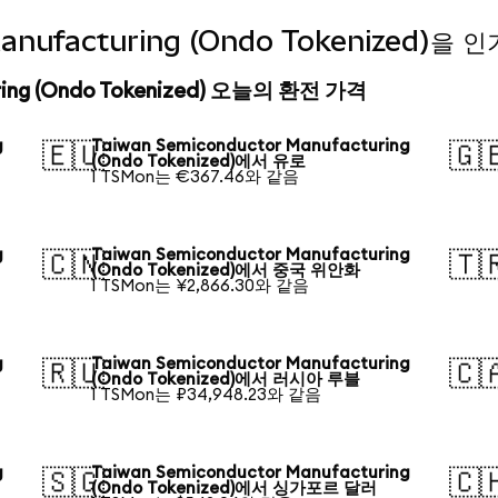
Manufacturing (Ondo Tokenized)
uring (Ondo Tokenized) 오늘의 환전 가격
g
Taiwan Semiconductor Manufacturing
🇪🇺
🇬
(Ondo Tokenized)에서 유로
1 TSMon는 €367.46와 같음
g
Taiwan Semiconductor Manufacturing
🇨🇳
🇹
(Ondo Tokenized)에서 중국 위안화
1 TSMon는 ¥2,866.30와 같음
g
Taiwan Semiconductor Manufacturing
🇷🇺
🇨
(Ondo Tokenized)에서 러시아 루블
1 TSMon는 ₽34,948.23와 같음
g
Taiwan Semiconductor Manufacturing
🇸🇬
🇨
(Ondo Tokenized)에서 싱가포르 달러