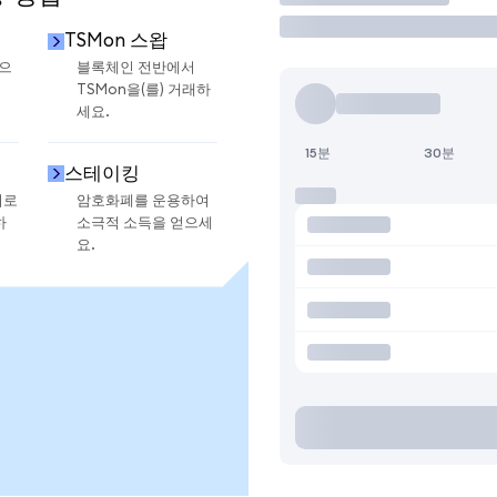
TSMon 스왑
금으
블록체인 전반에서
TSMon을(를) 거래하
세요.
15분
30분
스테이킹
지로
암호화폐를 운용하여
하
소극적 소득을 얻으세
요.