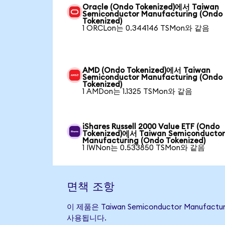
Oracle (Ondo Tokenized)에서 Taiwan
Semiconductor Manufacturing (Ondo
Tokenized)
1 ORCLon는 0.344146 TSMon와 같음
AMD (Ondo Tokenized)에서 Taiwan
Semiconductor Manufacturing (Ondo
Tokenized)
1 AMDon는 1.1325 TSMon와 같음
iShares Russell 2000 Value ETF (Ondo
Tokenized)에서 Taiwan Semiconducto
Manufacturing (Ondo Tokenized)
1 IWNon는 0.533850 TSMon와 같음
면책 조항
이 제품은 Taiwan Semiconductor Man
사용됩니다.