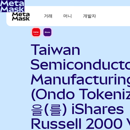
거래
머니
개발자
Taiwan
Semiconduct
Manufacturin
(Ondo Tokeni
을(를) iShares
Russell 2000 