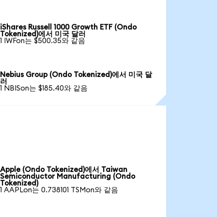
iShares Russell 1000 Growth ETF (Ondo
Tokenized)에서 미국 달러
1 IWFon는 $500.35와 같음
Nebius Group (Ondo Tokenized)에서 미국 달
러
1 NBISon는 $185.40와 같음
Apple (Ondo Tokenized)에서 Taiwan
Semiconductor Manufacturing (Ondo
Tokenized)
1 AAPLon는 0.738101 TSMon와 같음