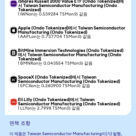
iShares Russell 2000 Value ETF (Ondo Tokenized)에
서 Taiwan Semiconductor Manufacturing (Ondo
Tokenized)
1 IWNon는 0.539284 TSMon와 같음
Apple (Ondo Tokenized)에서 Taiwan Semiconductor
Manufacturing (Ondo Tokenized)
1 AAPLon는 0.737704 TSMon와 같음
BitMine Immersion Technologies (Ondo Tokenized)
에서 Taiwan Semiconductor Manufacturing (Ondo
Tokenized)
1 BMNRon는 0.043554 TSMon와 같음
SpaceX (Ondo Tokenized)에서 Taiwan
Semiconductor Manufacturing (Ondo Tokenized)
1 SPCXon는 0.260900 TSMon와 같음
Eli Lilly (Ondo Tokenized)에서 Taiwan
Semiconductor Manufacturing (Ondo Tokenized)
1 LLYon는 2.7998 TSMon와 같음
면책 조항
이 제품은 Taiwan Semiconductor Manufacturing이(가) 발행,