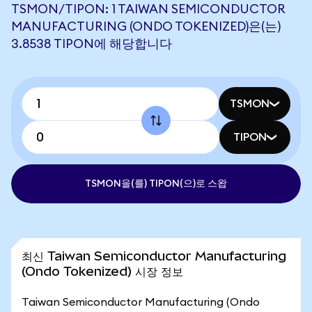
TSMON/TIPON: 1 TAIWAN SEMICONDUCTOR
MANUFACTURING (ONDO TOKENIZED)은(는)
3.8538 TIPON에 해당합니다
TSMON
TIPON
TSMON을(를) TIPON(으)로 스왑
최신 Taiwan Semiconductor Manufacturing
(Ondo Tokenized) 시장 정보
Taiwan Semiconductor Manufacturing (Ondo