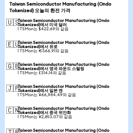
Taiwan Semiconductor Manufacturing (Ondo
Tokenized) 오늘의 환전 가격
Taiwan Semiconductor Manufacturing (Ondo
🇺🇸
Tokenized)에서 미국 달러
1 TSMon는 $422.69와 같음
Taiwan Semiconductor Manufacturing (Ondo
🇪🇺
Tokenized)에서 유로
1 TSMon는 €366.91와 같음
Taiwan Semiconductor Manufacturing (Ondo
🇬🇧
Tokenized)에서 영국 파운드 스털링
1 TSMon는 £314.14와 같음
Taiwan Semiconductor Manufacturing (Ondo
🇯🇵
Tokenized)에서 일본 엔
1 TSMon는 ¥66,984.49와 같음
Taiwan Semiconductor Manufacturing (Ondo
🇨🇳
Tokenized)에서 중국 위안화
1 TSMon는 ¥2,853.07와 같음
Taiwan Semiconductor Manufacturing (Ondo
🇹🇷