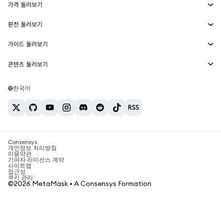
가격 둘러보기
임베디드 지갑
Snaps
비트코인 가격
환전 둘러보기
MetaMask Connect
이더리움 가격
보상
신규
BTC를 USD로 환전
솔라나 가격
가이드 둘러보기
Snaps
보안
ETH를 USD로 환전
BTC 매수
시바이누 가격
USDT를 INR로 환전
콘텐츠 둘러보기
웹3 서비스
고객 지원
ETH 매수
페페 가격
비트코인 지갑
BTC를 USDT로 환전
SOL 매수
채용
테더 가격
솔라나 지갑
한국어
BTC를 INR로 환전
PEPE 매수
연락처
USDC 가격
최고의 암호화폐 카드
ETH를 USDT로 환전
USDT 매수
체인링크 가격
최고의 모바일 암호화폐 지갑
USDT를 PHP로 환전
USDC 매수
Polymarket이란?
BTC를 EUR로 환전
SHIB 매수
Consensys
암호화폐 세금 뉴스
개인정보 처리방침
이용약관
BNB 매수
기여자 라이선스 계약
암호화폐 매수 방법
사이트맵
접근성
비트코인 매도 방법
쿠키 관리
©2026 MetaMask • A Consensys Formation