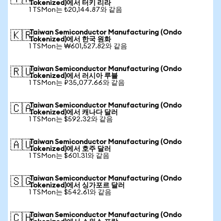
Tokenized)에서 터키 리라
1 TSMon는 ₺20,144.87와 같음
Taiwan Semiconductor Manufacturing (Ondo
🇰🇷
Tokenized)에서 한국 원화
1 TSMon는 ₩601,527.82와 같음
Taiwan Semiconductor Manufacturing (Ondo
🇷🇺
Tokenized)에서 러시아 루블
1 TSMon는 ₽35,077.66와 같음
Taiwan Semiconductor Manufacturing (Ondo
🇨🇦
Tokenized)에서 캐나다 달러
1 TSMon는 $592.32와 같음
Taiwan Semiconductor Manufacturing (Ondo
🇦🇺
Tokenized)에서 호주 달러
1 TSMon는 $601.31와 같음
Taiwan Semiconductor Manufacturing (Ondo
🇸🇬
Tokenized)에서 싱가포르 달러
1 TSMon는 $542.61와 같음
Taiwan Semiconductor Manufacturing (Ondo
🇨🇭