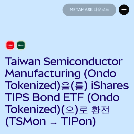
METAMASK 다운로드
METAMASK 다운로드
Taiwan Semiconductor
Manufacturing (Ondo
Tokenized)을(를) iShares
TIPS Bond ETF (Ondo
Tokenized)(으)로 환전
(TSMon → TIPon)