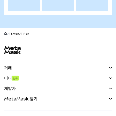
TSMon/TIPon
MetaMask 사이트 바닥글
거래
스왑
머니
신규
예측 시장
신규
매수
개발자
무기한 선물
신규
카드
문서 보기
MetaMask 받기
실물자산
mUSD
신규
대시보드
Transaction Shield
수익 창출
Smart Accounts Kit
에이전트 지갑
신규