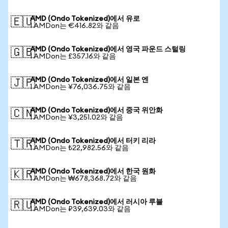
AMD (Ondo Tokenized)에서 유로
🇪🇺
1 AMDon는 €416.82와 같음
AMD (Ondo Tokenized)에서 영국 파운드 스털링
🇬🇧
1 AMDon는 £357.16와 같음
AMD (Ondo Tokenized)에서 일본 엔
🇯🇵
1 AMDon는 ¥76,036.75와 같음
AMD (Ondo Tokenized)에서 중국 위안화
🇨🇳
1 AMDon는 ¥3,251.02와 같음
AMD (Ondo Tokenized)에서 터키 리라
🇹🇷
1 AMDon는 ₺22,982.56와 같음
AMD (Ondo Tokenized)에서 한국 원화
🇰🇷
1 AMDon는 ₩678,368.72와 같음
AMD (Ondo Tokenized)에서 러시아 루블
🇷🇺
1 AMDon는 ₽39,639.03와 같음