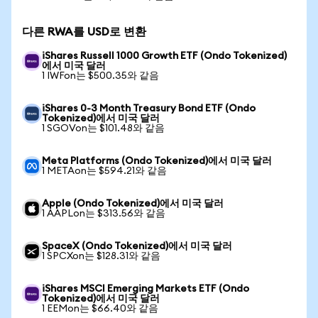
다른 RWA를 USD로 변환
iShares Russell 1000 Growth ETF (Ondo Tokenized)
에서 미국 달러
1 IWFon는 $500.35와 같음
iShares 0-3 Month Treasury Bond ETF (Ondo
Tokenized)에서 미국 달러
1 SGOVon는 $101.48와 같음
Meta Platforms (Ondo Tokenized)에서 미국 달러
1 METAon는 $594.21와 같음
Apple (Ondo Tokenized)에서 미국 달러
1 AAPLon는 $313.56와 같음
SpaceX (Ondo Tokenized)에서 미국 달러
1 SPCXon는 $128.31와 같음
iShares MSCI Emerging Markets ETF (Ondo
Tokenized)에서 미국 달러
1 EEMon는 $66.40와 같음