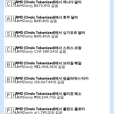
AMD (Ondo Tokenized)에서 캐나다 달러
🇨🇦
1 AMDon는 $672.19와 같음
AMD (Ondo Tokenized)에서 호주 달러
🇦🇺
1 AMDon는 $681.81와 같음
AMD (Ondo Tokenized)에서 싱가포르 달러
🇸🇬
1 AMDon는 $615.83와 같음
AMD (Ondo Tokenized)에서 스위스 프랑
🇨🇭
1 AMDon는 CHF 389.34와 같음
AMD (Ondo Tokenized)에서 브라질 헤알
🇧🇷
1 AMDon는 R$2,456.05와 같음
AMD (Ondo Tokenized)에서 방글라데시 타카
🇧🇩
1 AMDon는 ৳59,467.84와 같음
AMD (Ondo Tokenized)에서 필리핀 페소
🇵🇭
1 AMDon는 ₱29,249.71와 같음
AMD (Ondo Tokenized)에서 폴란드 즐로티
🇵🇱
1 AMDon는 zł 1,790.12와 같음