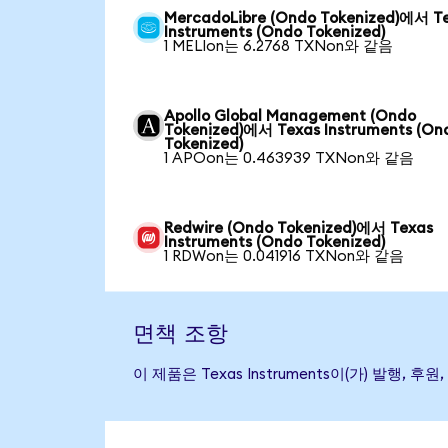
MercadoLibre (Ondo Tokenized)에서 T
Instruments (Ondo Tokenized)
1 MELIon는 6.2768 TXNon와 같음
Apollo Global Management (Ondo
Tokenized)에서 Texas Instruments (On
Tokenized)
1 APOon는 0.463939 TXNon와 같음
Redwire (Ondo Tokenized)에서 Texas
Instruments (Ondo Tokenized)
1 RDWon는 0.041916 TXNon와 같음
면책 조항
이 제품은 Texas Instruments이(가) 발