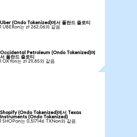
Uber (Ondo Tokenized)에서 폴란드 즐로티
1 UBERon는 zł 262.06와 같음
Occidental Petroleum (Ondo Tokenized)에
서 폴란드 즐로티
1 OXYon는 zł 211.85와 같음
Shopify (Ondo Tokenized)에서 Texas
Instruments (Ondo Tokenized)
1 SHOPon는 0.517146 TXNon와 같음