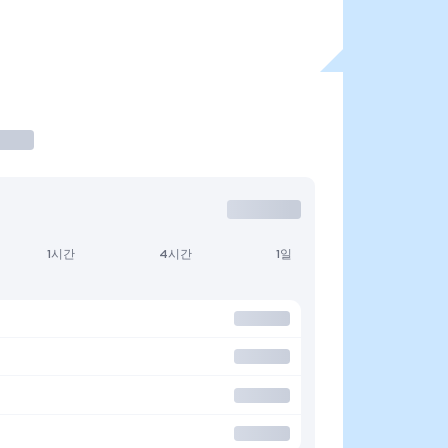
1시간
4시간
1일