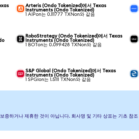
exas
Arteris (Ondo Tokenized)에서 Texas
Instruments (Ondo Tokenized)
1 AIPon는 0.111777 TXNon와 같음
RoboStrategy (Ondo Tokenized)에서 Texas
do
Instruments (Ondo Tokenized)
1 BOTon는 0.099428 TXNon와 같음
S&P Global (Ondo Tokenized)에서 Texas
Instruments (Ondo Tokenized)
1 SPGIon는 1.5111 TXNon와 같음
행, 후원, 보증하거나 제휴한 것이 아닙니다. 회사명 및 기타 상표는 기초