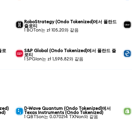
RoboStrategy (Ondo Tokenized)에서 폴란드
즐로티
1 BOTon는 zł 105.20와 같음
 즐로
S&P Global (Ondo Tokenized)에서 폴란드 즐
로티
1 SPGIon는 zł 1,598.82와 같음
zed)
D-Wave Quantum (Ondo Tokenized)에서
ed)
Texas Instruments (Ondo Tokenized)
1 QBTSon는 0.070214 TXNon와 같음