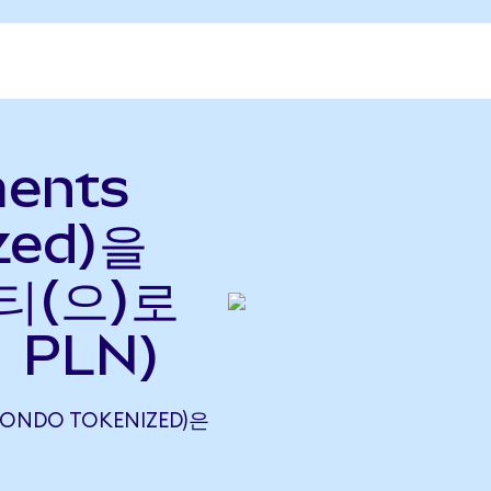
ments
zed)을
티(으)로
 PLN)
 (ONDO TOKENIZED)은