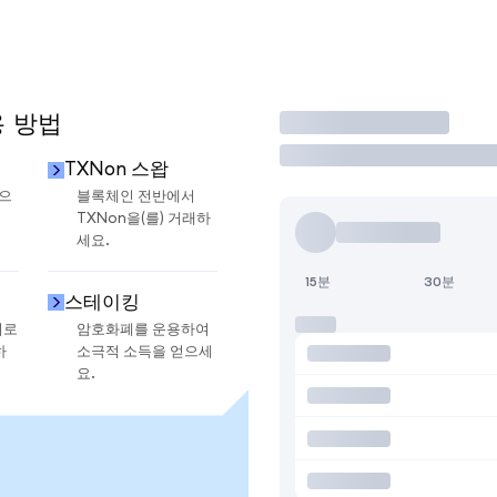
용 방법
거래
TXNon 스왑
금으
블록체인 전반에서
TXNon을(를) 거래하
세요.
15분
30분
스테이킹
지로
암호화폐를 운용하여
하
소극적 소득을 얻으세
요.