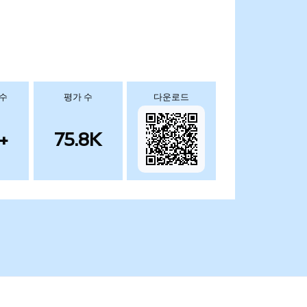
 수
평가 수
다운로드
+
75.8K