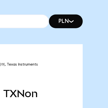
PLN
, Texas Instruments
천
TXNon