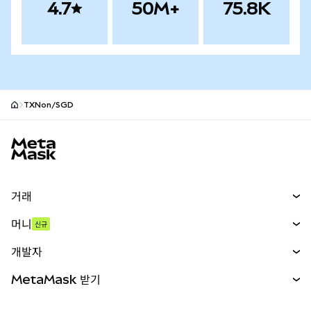
4.7
50M+
75.8K
TXNon/SGD
MetaMask 사이트 바닥글
거래
스왑
머니
신규
예측 시장
신규
매수
개발자
무기한 선물
신규
카드
문서 보기
MetaMask 받기
실물자산
mUSD
신규
대시보드
Transaction Shield