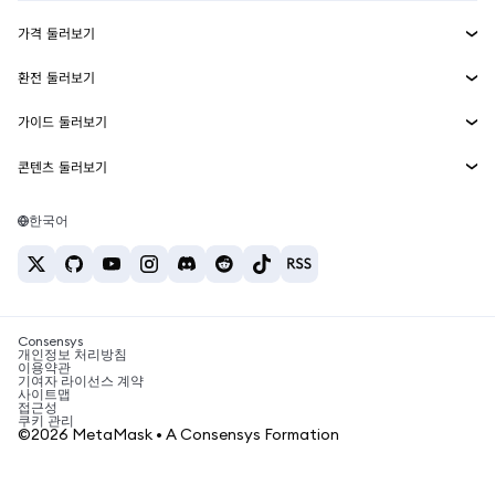
수익 창출
Smart Accounts Kit
에이전트 지갑
신규
가격 둘러보기
임베디드 지갑
Snaps
비트코인 가격
환전 둘러보기
MetaMask Connect
이더리움 가격
보상
신규
BTC를 USD로 환전
솔라나 가격
가이드 둘러보기
Snaps
보안
ETH를 USD로 환전
BTC 매수
시바이누 가격
USDT를 INR로 환전
콘텐츠 둘러보기
웹3 서비스
고객 지원
ETH 매수
페페 가격
비트코인 지갑
BTC를 USDT로 환전
SOL 매수
채용
테더 가격
솔라나 지갑
한국어
BTC를 INR로 환전
PEPE 매수
연락처
USDC 가격
최고의 암호화폐 카드
ETH를 USDT로 환전
USDT 매수
체인링크 가격
최고의 모바일 암호화폐 지갑
USDT를 PHP로 환전
USDC 매수
Polymarket이란?
BTC를 EUR로 환전
SHIB 매수
Consensys
암호화폐 세금 뉴스
개인정보 처리방침
이용약관
BNB 매수
기여자 라이선스 계약
암호화폐 매수 방법
사이트맵
접근성
비트코인 매도 방법
쿠키 관리
©2026 MetaMask • A Consensys Formation