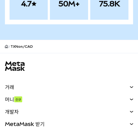
4.7
50M+
75.8K
TXNon/CAD
MetaMask 사이트 바닥글
거래
스왑
머니
신규
예측 시장
신규
매수
개발자
무기한 선물
신규
카드
문서 보기
MetaMask 받기
실물자산
mUSD
신규
대시보드
Transaction Shield