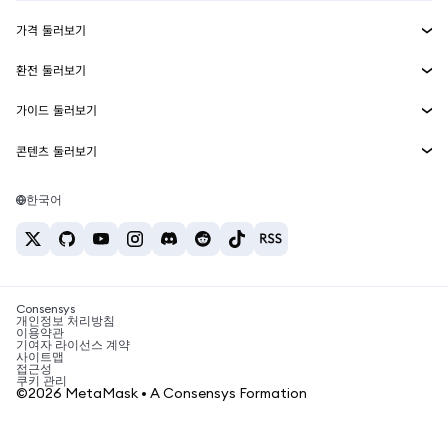
수익 창출
Smart Accounts Kit
에이전트 지갑
신규
가격 둘러보기
임베디드 지갑
Snaps
비트코인 가격
환전 둘러보기
MetaMask Connect
이더리움 가격
보상
신규
BTC를 USD로 환전
솔라나 가격
가이드 둘러보기
Snaps
보안
ETH를 USD로 환전
BTC 매수
시바이누 가격
USDT를 INR로 환전
콘텐츠 둘러보기
웹3 서비스
고객 지원
ETH 매수
페페 가격
비트코인 지갑
BTC를 USDT로 환전
SOL 매수
채용
테더 가격
솔라나 지갑
한국어
BTC를 INR로 환전
PEPE 매수
연락처
USDC 가격
최고의 암호화폐 카드
ETH를 USDT로 환전
USDT 매수
체인링크 가격
최고의 모바일 암호화폐 지갑
USDT를 PHP로 환전
USDC 매수
Polymarket이란?
BTC를 EUR로 환전
SHIB 매수
Consensys
암호화폐 세금 뉴스
개인정보 처리방침
이용약관
BNB 매수
기여자 라이선스 계약
암호화폐 매수 방법
사이트맵
접근성
비트코인 매도 방법
쿠키 관리
©2026 MetaMask • A Consensys Formation