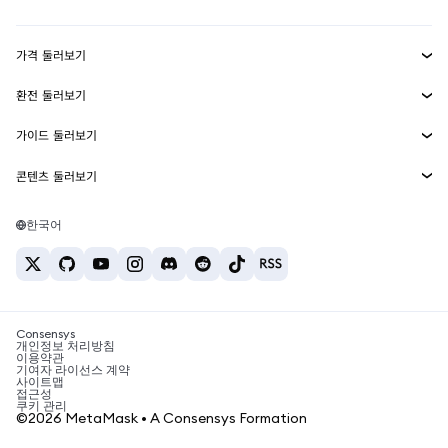
Transaction Shield
수익 창출
Smart Accounts Kit
에이전트 지갑
신규
가격 둘러보기
임베디드 지갑
Snaps
비트코인 가격
환전 둘러보기
MetaMask Connect
이더리움 가격
보상
신규
BTC를 USD로 환전
솔라나 가격
가이드 둘러보기
Snaps
보안
ETH를 USD로 환전
BTC 매수
시바이누 가격
USDT를 INR로 환전
콘텐츠 둘러보기
웹3 서비스
고객 지원
ETH 매수
페페 가격
비트코인 지갑
BTC를 USDT로 환전
SOL 매수
채용
테더 가격
솔라나 지갑
한국어
BTC를 INR로 환전
PEPE 매수
연락처
USDC 가격
최고의 암호화폐 카드
ETH를 USDT로 환전
USDT 매수
체인링크 가격
최고의 모바일 암호화폐 지갑
USDT를 PHP로 환전
USDC 매수
Polymarket이란?
BTC를 EUR로 환전
SHIB 매수
Consensys
암호화폐 세금 뉴스
개인정보 처리방침
이용약관
BNB 매수
기여자 라이선스 계약
암호화폐 매수 방법
사이트맵
접근성
비트코인 매도 방법
쿠키 관리
©2026 MetaMask • A Consensys Formation