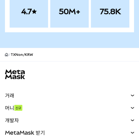
4.7
50M+
75.8K
TXNon/KRW
MetaMask 사이트 바닥글
거래
스왑
머니
신규
예측 시장
신규
매수
개발자
무기한 선물
신규
카드
문서 보기
MetaMask 받기
실물자산
mUSD
신규
대시보드