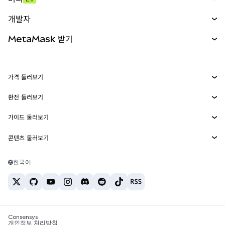
예측 시장
신규
매수
개발자
무기한 선물
신규
카드
문서 보기
MetaMask 받기
실물자산
mUSD
신규
대시보드
Transaction Shield
수익 창출
Smart Accounts Kit
에이전트 지갑
신규
가격 둘러보기
임베디드 지갑
Snaps
비트코인 가격
환전 둘러보기
MetaMask Connect
이더리움 가격
보상
신규
BTC를 USD로 환전
솔라나 가격
가이드 둘러보기
Snaps
보안
ETH를 USD로 환전
BTC 매수
시바이누 가격
USDT를 INR로 환전
콘텐츠 둘러보기
웹3 서비스
고객 지원
ETH 매수
페페 가격
비트코인 지갑
BTC를 USDT로 환전
SOL 매수
채용
테더 가격
솔라나 지갑
한국어
BTC를 INR로 환전
PEPE 매수
연락처
USDC 가격
최고의 암호화폐 카드
ETH를 USDT로 환전
USDT 매수
체인링크 가격
최고의 모바일 암호화폐 지갑
USDT를 PHP로 환전
USDC 매수
Polymarket이란?
BTC를 EUR로 환전
SHIB 매수
Consensys
암호화폐 세금 뉴스
개인정보 처리방침