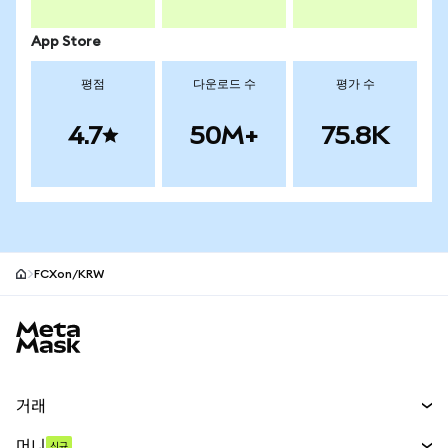
App Store
평점
다운로드 수
평가 수
4.7
50M+
75.8K
FCXon/KRW
MetaMask 사이트 바닥글
거래
스왑
머니
신규