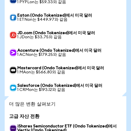
1 PYPLon는 $59.33와 같음
Eaton (Ondo Tokenized)에서 미국 달러
1 ETNon는 $449.97와 같음
JD.com (Ondo Tokenized)에서 미국 달러
1 JDon는 $33.75와 같음
Accenture (Ondo Tokenized)에서 미국 달러
1 ACNon는 $179.25와 같음
Mastercard (Ondo Tokenized)에서 미국 달러
1 MAon는 $566.80와 같음
Salesforce (Ondo Tokenized)에서 미국 달러
1 CRMon는 $193.12와 같음
더 많은 변환 살펴보기
고급 자산 전환
iShares Semiconductor ETF (Ondo Tokenized)에서
Vertiv (Ondo Tokenized)