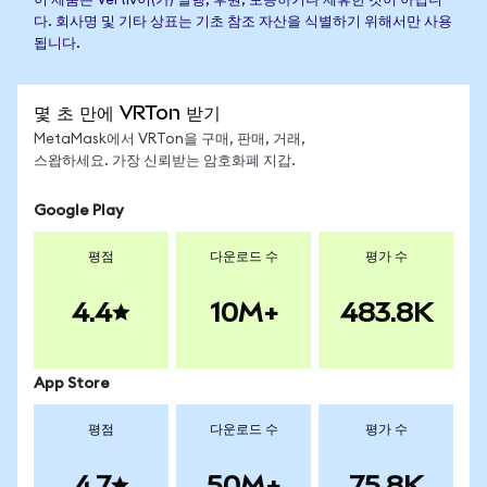
이 제품은 Vertiv이(가) 발행, 후원, 보증하거나 제휴한 것이 아닙니
다. 회사명 및 기타 상표는 기초 참조 자산을 식별하기 위해서만 사용
됩니다.
몇 초 만에 VRTon 받기
MetaMask에서 VRTon을 구매, 판매, 거래,
스왑하세요. 가장 신뢰받는 암호화폐 지갑.
Google Play
평점
다운로드 수
평가 수
4.4
10M+
483.8K
App Store
평점
다운로드 수
평가 수
4.7
50M+
75.8K