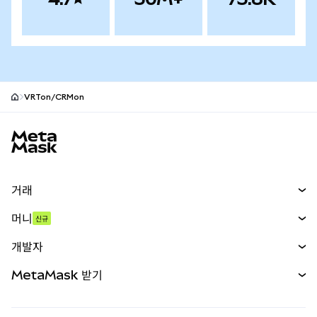
VRTon/CRMon
MetaMask 사이트 바닥글
거래
스왑
머니
신규
예측 시장
신규
매수
개발자
무기한 선물
신규
카드
문서 보기
MetaMask 받기
실물자산
mUSD
신규
대시보드
Transaction Shield
수익 창출
Smart Accounts Kit
에이전트 지갑
신규