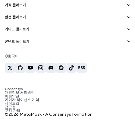
가격 둘러보기
임베디드 지갑
Snaps
비트코인 가격
환전 둘러보기
MetaMask Connect
이더리움 가격
보상
신규
BTC를 USD로 환전
솔라나 가격
가이드 둘러보기
Snaps
보안
ETH를 USD로 환전
BTC 매수
시바이누 가격
USDT를 INR로 환전
콘텐츠 둘러보기
웹3 서비스
고객 지원
ETH 매수
페페 가격
비트코인 지갑
BTC를 USDT로 환전
SOL 매수
채용
테더 가격
솔라나 지갑
한국어
BTC를 INR로 환전
PEPE 매수
연락처
USDC 가격
최고의 암호화폐 카드
ETH를 USDT로 환전
USDT 매수
체인링크 가격
최고의 모바일 암호화폐 지갑
USDT를 PHP로 환전
USDC 매수
Polymarket이란?
BTC를 EUR로 환전
SHIB 매수
Consensys
암호화폐 세금 뉴스
개인정보 처리방침
이용약관
BNB 매수
기여자 라이선스 계약
암호화폐 매수 방법
사이트맵
접근성
비트코인 매도 방법
쿠키 관리
©2026 MetaMask • A Consensys Formation