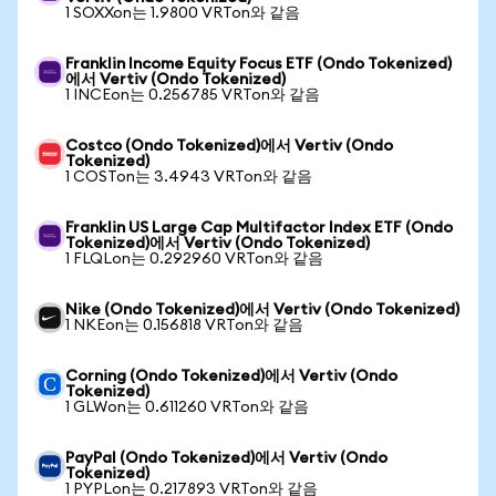
1 SOXXon는 1.9800 VRTon와 같음
Franklin Income Equity Focus ETF (Ondo Tokenized)
에서 Vertiv (Ondo Tokenized)
1 INCEon는 0.256785 VRTon와 같음
Costco (Ondo Tokenized)에서 Vertiv (Ondo
Tokenized)
1 COSTon는 3.4943 VRTon와 같음
Franklin US Large Cap Multifactor Index ETF (Ondo
Tokenized)에서 Vertiv (Ondo Tokenized)
1 FLQLon는 0.292960 VRTon와 같음
Nike (Ondo Tokenized)에서 Vertiv (Ondo Tokenized)
1 NKEon는 0.156818 VRTon와 같음
Corning (Ondo Tokenized)에서 Vertiv (Ondo
Tokenized)
1 GLWon는 0.611260 VRTon와 같음
PayPal (Ondo Tokenized)에서 Vertiv (Ondo
Tokenized)
1 PYPLon는 0.217893 VRTon와 같음