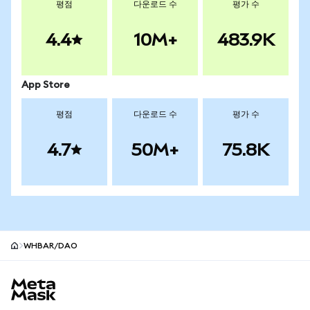
평점
다운로드 수
평가 수
4.4
10M+
483.9K
App Store
평점
다운로드 수
평가 수
4.7
50M+
75.8K
WHBAR/DAO
MetaMask 사이트 바닥글