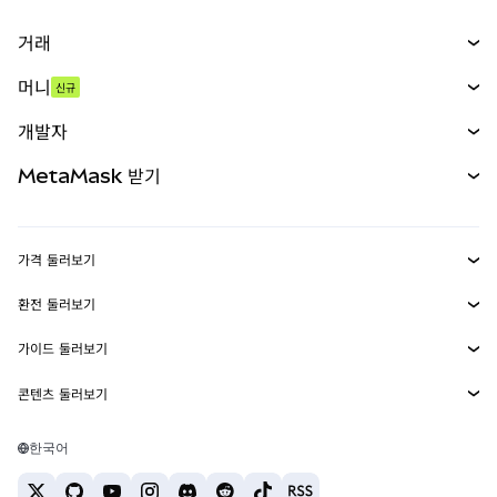
거래
스왑
머니
신규
예측 시장
신규
매수
개발자
무기한 선물
신규
카드
문서 보기
MetaMask 받기
실물자산
mUSD
신규
대시보드
Transaction Shield
수익 창출
Smart Accounts Kit
에이전트 지갑
신규
가격 둘러보기
임베디드 지갑
Snaps
비트코인 가격
환전 둘러보기
MetaMask Connect
이더리움 가격
보상
신규
BTC를 USD로 환전
솔라나 가격
가이드 둘러보기
Snaps
보안
ETH를 USD로 환전
BTC 매수
시바이누 가격
USDT를 INR로 환전
콘텐츠 둘러보기
웹3 서비스
고객 지원
ETH 매수
페페 가격
비트코인 지갑
BTC를 USDT로 환전
SOL 매수
채용
테더 가격
솔라나 지갑
한국어
BTC를 INR로 환전
PEPE 매수
연락처
USDC 가격
최고의 암호화폐 카드
ETH를 USDT로 환전