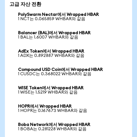
고급 자산 전환
PolySwarm Nectar에서 Wrapped HBAR
1 NCT는 0.065859 WHBAR와 같음
Balancer (BAL)에서 Wrapped HBAR
1 BAL는 1.6007 WHBAR와 같음
AdEx Token에서 Wrapped HBAR
1 ADX는 0.892887 WHBAR와 같음
Compound USD Coin에서 Wrapped HBAR
1 CUSDC는 0.368022 WHBAR와 같음
WISE Token에서 Wrapped HBAR
1 WISE는 1.5219 WHBAR와 같음
HOPR에서 Wrapped HBAR
1 HOPR는 0.167673 WHBAR와 같음
Boba Network에서 Wrapped HBAR
1 BOBA는 0.281228 WHBAR와 같음