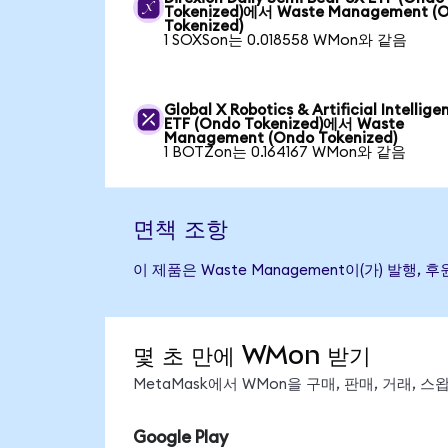
Tokenized)에서 Waste Management (
Tokenized)
1 SOXSon는 0.018558 WMon와 같음
Global X Robotics & Artificial Intellige
ETF (Ondo Tokenized)에서 Waste
Management (Ondo Tokenized)
1 BOTZon는 0.164167 WMon와 같음
면책 조항
이 제품은 Waste Management이(가) 발
몇 초 만에 WMon 받기
MetaMask에서 WMon을 구매, 판매, 거래,
Google Play