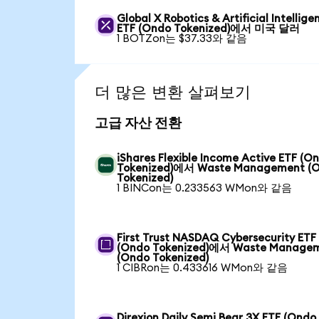
Global X Robotics & Artificial Intellige
ETF (Ondo Tokenized)에서 미국 달러
1 BOTZon는 $37.33와 같음
더 많은 변환 살펴보기
고급 자산 전환
iShares Flexible Income Active ETF (O
Tokenized)에서 Waste Management (
Tokenized)
1 BINCon는 0.233563 WMon와 같음
First Trust NASDAQ Cybersecurity ETF
(Ondo Tokenized)에서 Waste Manage
(Ondo Tokenized)
1 CIBRon는 0.433616 WMon와 같음
Direxion Daily Semi Bear 3X ETF (Ondo