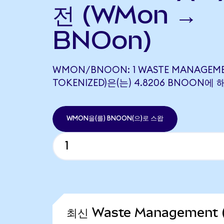
전 (WMon →
BNOon)
WMON/BNOON: 1 WASTE MANAGEM
TOKENIZED)은(는) 4.8206 BNOON
WMON을(를) BNOON(으)로 스왑
최신 Waste Management (