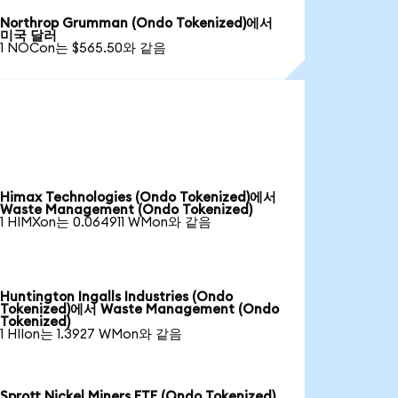
Northrop Grumman (Ondo Tokenized)에서
미국 달러
1 NOCon는 $565.50와 같음
Himax Technologies (Ondo Tokenized)에서
Waste Management (Ondo Tokenized)
1 HIMXon는 0.064911 WMon와 같음
Huntington Ingalls Industries (Ondo
Tokenized)에서 Waste Management (Ondo
Tokenized)
1 HIIon는 1.3927 WMon와 같음
Sprott Nickel Miners ETF (Ondo Tokenized)