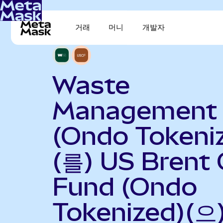
거래
머니
개발자
Waste
Management
(Ondo Tokeni
(를) US Brent 
Fund (Ondo
Tokenized)(으