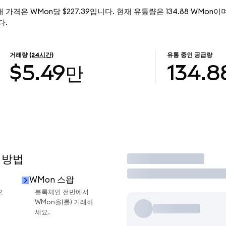
의 현재 가격은 WMon당 $227.39입니다. 현재 유통량은 134.88 WMon이며,
다.
거래량
(24시간)
유통 중인 공급량
$5.49만
134.8
 방법
거래
WMon 스왑
으
블록체인 전반에서
WMon을(를) 거래하
세요.