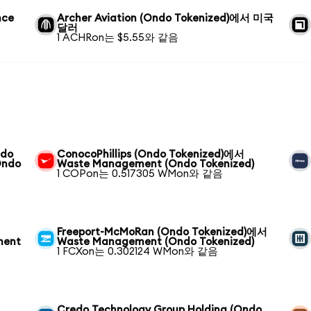
nce
Archer Aviation (Ondo Tokenized)에서 미국
달러
1 ACHRon는 $5.55와 같음
ndo
ConocoPhillips (Ondo Tokenized)에서
Ondo
Waste Management (Ondo Tokenized)
1 COPon는 0.517305 WMon와 같음
Freeport-McMoRan (Ondo Tokenized)에서
ment
Waste Management (Ondo Tokenized)
1 FCXon는 0.302124 WMon와 같음
Credo Technology Group Holding (Ondo