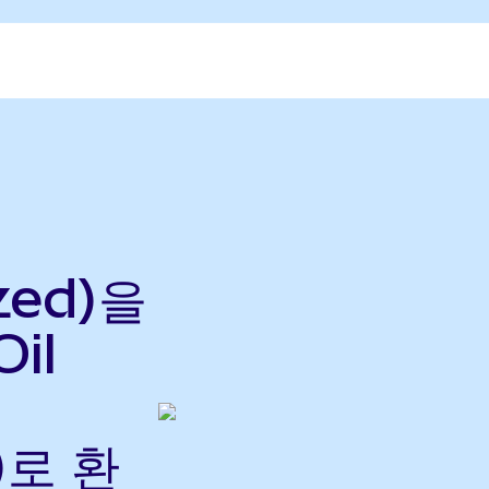
zed)을
Oil
)로 환