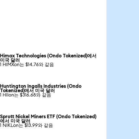
Himax Technologies (Ondo Tokenized)에서
미국 달러
1 HIMXon는 $14.76와 같음
Huntington Ingalls Industries (Ondo
Tokenized)에서 미국 달러
1 HIIon는 $316.68와 같음
Sprott Nickel Miners ETF (Ondo Tokenized)
에서 미국 달러
1 NIKLon는 $13.99와 같음