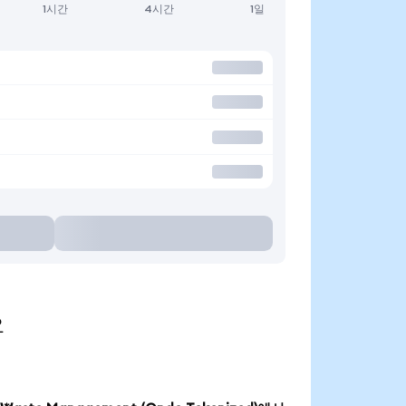
1시간
4시간
1일
요