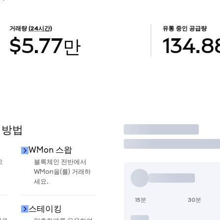
거래량
(24시간)
유통 중인 공급량
$5.77만
134.8
 방법
거래
WMon 스왑
으
블록체인 전반에서
WMon을(를) 거래하
세요.
15분
30분
스테이킹