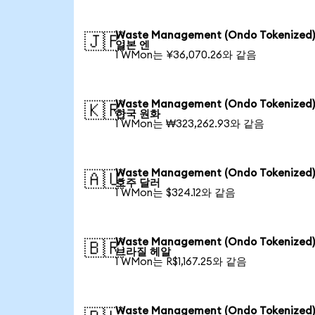
Waste Management (Ondo Tokenize
🇯🇵
일본 엔
1 WMon는 ¥36,070.26와 같음
Waste Management (Ondo Tokenize
🇰🇷
한국 원화
1 WMon는 ₩323,262.93와 같음
Waste Management (Ondo Tokenize
🇦🇺
호주 달러
1 WMon는 $324.12와 같음
Waste Management (Ondo Tokenize
🇧🇷
브라질 헤알
1 WMon는 R$1,167.25와 같음
Waste Management (Ondo Tokenize