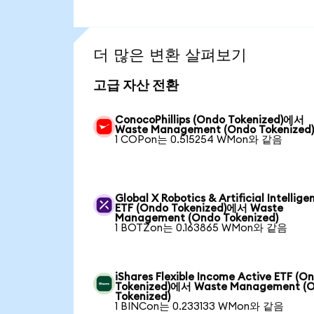
더 많은 변환 살펴보기
고급 자산 전환
ConocoPhillips (Ondo Tokenized)에서
Waste Management (Ondo Tokenized
1 COPon는 0.515254 WMon와 같음
Global X Robotics & Artificial Intellige
ETF (Ondo Tokenized)에서 Waste
Management (Ondo Tokenized)
1 BOTZon는 0.163865 WMon와 같음
iShares Flexible Income Active ETF (O
Tokenized)에서 Waste Management (
Tokenized)
1 BINCon는 0.233133 WMon와 같음