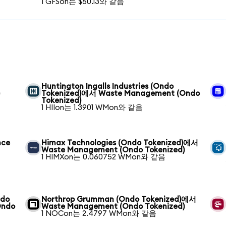
1 GFSon는 $50.13와 같음
Huntington Ingalls Industries (Ondo
)
Tokenized)에서 Waste Management (Ondo
Tokenized)
1 HIIon는 1.3901 WMon와 같음
nce
Himax Technologies (Ondo Tokenized)에서
Waste Management (Ondo Tokenized)
1 HIMXon는 0.060752 WMon와 같음
ndo
Northrop Grumman (Ondo Tokenized)에서
Ondo
Waste Management (Ondo Tokenized)
1 NOCon는 2.4797 WMon와 같음