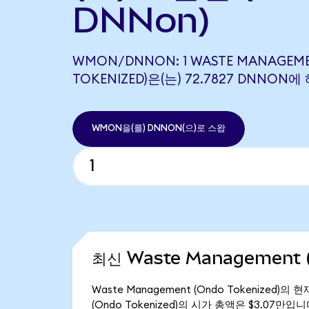
DNNon)
WMON/DNNON: 1 WASTE MANAGEM
TOKENIZED)은(는) 72.7827 DNNO
WMON을(를) DNNON(으)로 스왑
최신 Waste Management (
Waste Management (Ondo Tokenized)의
(Ondo Tokenized)의 시가 총액은 $3.07만입니