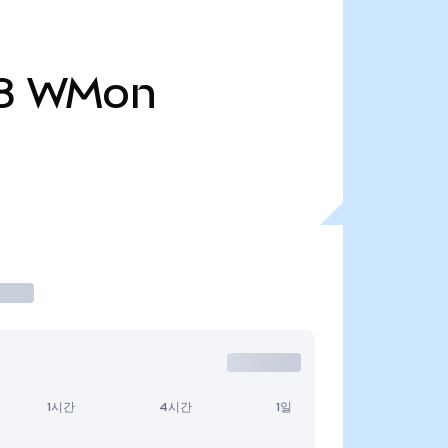
8
WMon
1시간
4시간
1일