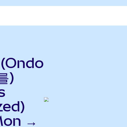
(Ondo
를)
s
zed)
Mon →