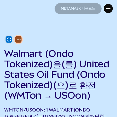
METAMASK 다운로드
METAMASK 다운로드
Walmart (Ondo
Tokenized)을(를) United
States Oil Fund (Ondo
Tokenized)(으)로 환전
(WMTon → USOon)
WMTON/USOON: 1 WALMART (ONDO
TOKENIZED)은(는) 0.954792 USOON에 해당합니