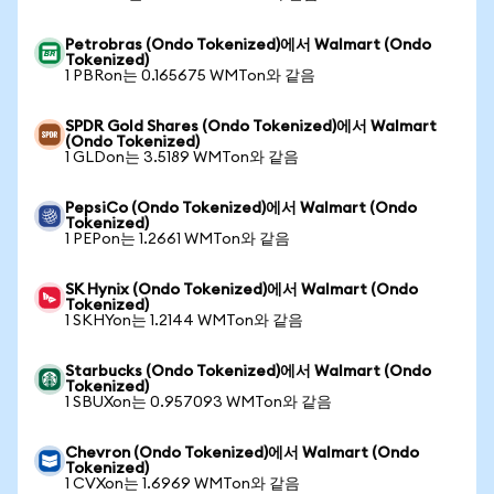
Petrobras (Ondo Tokenized)에서 Walmart (Ondo
Tokenized)
1 PBRon는 0.165675 WMTon와 같음
SPDR Gold Shares (Ondo Tokenized)에서 Walmart
(Ondo Tokenized)
1 GLDon는 3.5189 WMTon와 같음
PepsiCo (Ondo Tokenized)에서 Walmart (Ondo
Tokenized)
1 PEPon는 1.2661 WMTon와 같음
SK Hynix (Ondo Tokenized)에서 Walmart (Ondo
Tokenized)
1 SKHYon는 1.2144 WMTon와 같음
Starbucks (Ondo Tokenized)에서 Walmart (Ondo
Tokenized)
1 SBUXon는 0.957093 WMTon와 같음
Chevron (Ondo Tokenized)에서 Walmart (Ondo
Tokenized)
1 CVXon는 1.6969 WMTon와 같음