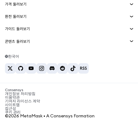
가격 둘러보기
임베디드 지갑
Snaps
비트코인 가격
환전 둘러보기
MetaMask Connect
이더리움 가격
보상
신규
BTC를 USD로 환전
솔라나 가격
가이드 둘러보기
Snaps
보안
ETH를 USD로 환전
BTC 매수
시바이누 가격
USDT를 INR로 환전
콘텐츠 둘러보기
웹3 서비스
고객 지원
ETH 매수
페페 가격
비트코인 지갑
BTC를 USDT로 환전
SOL 매수
채용
테더 가격
솔라나 지갑
한국어
BTC를 INR로 환전
PEPE 매수
연락처
USDC 가격
최고의 암호화폐 카드
ETH를 USDT로 환전
USDT 매수
체인링크 가격
최고의 모바일 암호화폐 지갑
USDT를 PHP로 환전
USDC 매수
Polymarket이란?
BTC를 EUR로 환전
SHIB 매수
Consensys
암호화폐 세금 뉴스
개인정보 처리방침
이용약관
BNB 매수
기여자 라이선스 계약
암호화폐 매수 방법
사이트맵
접근성
비트코인 매도 방법
쿠키 관리
©2026 MetaMask • A Consensys Formation