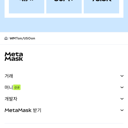
WMTon/USOon
MetaMask 사이트 바닥글
거래
스왑
머니
신규
예측 시장
신규
매수
개발자
무기한 선물
신규
카드
문서 보기
MetaMask 받기
실물자산
mUSD
신규
대시보드
Transaction Shield
수익 창출
Smart Accounts Kit
에이전트 지갑
신규