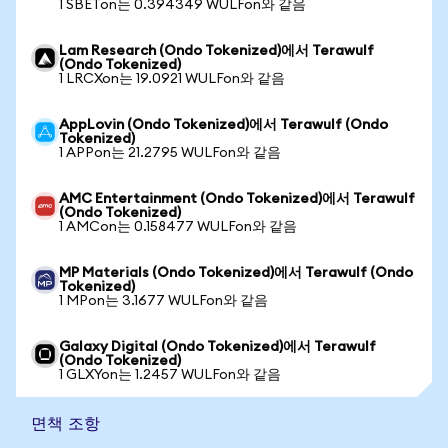
1 SBETon는 0.394349 WULFon와 같음
Lam Research (Ondo Tokenized)에서 Terawulf
(Ondo Tokenized)
1 LRCXon는 19.0921 WULFon와 같음
AppLovin (Ondo Tokenized)에서 Terawulf (Ondo
Tokenized)
1 APPon는 21.2795 WULFon와 같음
AMC Entertainment (Ondo Tokenized)에서 Terawulf
(Ondo Tokenized)
1 AMCon는 0.158477 WULFon와 같음
MP Materials (Ondo Tokenized)에서 Terawulf (Ondo
Tokenized)
1 MPon는 3.1677 WULFon와 같음
Galaxy Digital (Ondo Tokenized)에서 Terawulf
(Ondo Tokenized)
1 GLXYon는 1.2457 WULFon와 같음
면책 조항