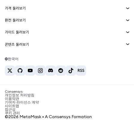
수익 창출
Smart Accounts Kit
에이전트 지갑
신규
가격 둘러보기
임베디드 지갑
Snaps
비트코인 가격
환전 둘러보기
MetaMask Connect
이더리움 가격
보상
신규
BTC를 USD로 환전
솔라나 가격
가이드 둘러보기
Snaps
보안
ETH를 USD로 환전
BTC 매수
시바이누 가격
USDT를 INR로 환전
콘텐츠 둘러보기
웹3 서비스
고객 지원
ETH 매수
페페 가격
비트코인 지갑
BTC를 USDT로 환전
SOL 매수
채용
테더 가격
솔라나 지갑
한국어
BTC를 INR로 환전
PEPE 매수
연락처
USDC 가격
최고의 암호화폐 카드
ETH를 USDT로 환전
USDT 매수
체인링크 가격
최고의 모바일 암호화폐 지갑
USDT를 PHP로 환전
USDC 매수
Polymarket이란?
BTC를 EUR로 환전
SHIB 매수
Consensys
암호화폐 세금 뉴스
개인정보 처리방침
이용약관
BNB 매수
기여자 라이선스 계약
암호화폐 매수 방법
사이트맵
접근성
비트코인 매도 방법
쿠키 관리
©2026 MetaMask • A Consensys Formation