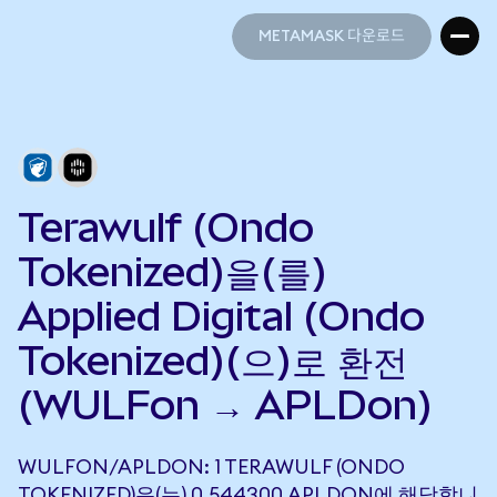
METAMASK 다운로드
METAMASK 다운로드
Terawulf (Ondo
Tokenized)을(를)
Applied Digital (Ondo
Tokenized)(으)로 환전
(WULFon → APLDon)
WULFON/APLDON: 1 TERAWULF (ONDO
TOKENIZED)은(는) 0.544300 APLDON에 해당합니