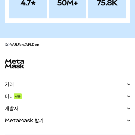
4.7
50M+
75.8K
WULFon/APLDon
MetaMask 사이트 바닥글
거래
스왑
머니
신규
예측 시장
신규
매수
개발자
무기한 선물
신규
카드
문서 보기
MetaMask 받기
실물자산
mUSD
신규
대시보드
Transaction Shield