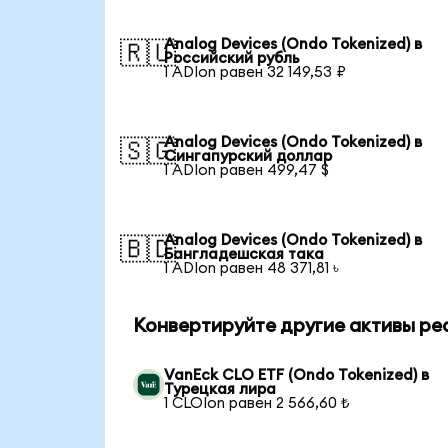
Analog Devices (Ondo Tokenized) в
🇷🇺
Российский рубль
1 ADIon равен 32 149,53 ₽
Analog Devices (Ondo Tokenized) в
🇸🇬
Сингапурский доллар
1 ADIon равен 499,47 $
Analog Devices (Ondo Tokenized) в
🇧🇩
Бангладешская така
1 ADIon равен 48 371,81 ৳
Конвертируйте другие активы ре
VanEck CLO ETF (Ondo Tokenized) в
Турецкая лира
1 CLOIon равен 2 566,60 ₺