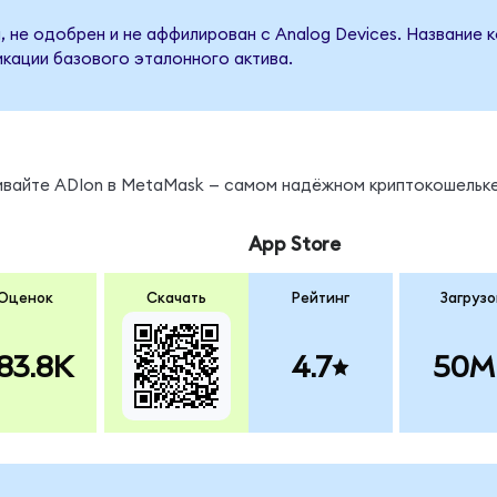
, не одобрен и не аффилирован с Analog Devices. Название 
кации базового эталонного актива.
нивайте ADIon в MetaMask — самом надёжном криптокошельке
App Store
Оценок
Скачать
Рейтинг
Загрузо
83.8K
4.7
50M