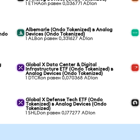
1 ETHAon равен 0,036771 ADIon
Albemarle (Ondo Tokenized) в Analog
Ondo
Devices (Ondo Tokenized)
1 ALBon равен 0,331627 ADIon
g
Global X Data Center & Digital
Infrastructure ETF (Ondo Tokenized) в
Analog Devices (Ondo Tokenized)
1 DTCRon равен 0,070368 ADIon
g
Global X Defense Tech ETF (Ondo
Tokenized) в Analog Devices (Ondo
Tokenized)
1 SHLDon равен 0,177277 ADIon