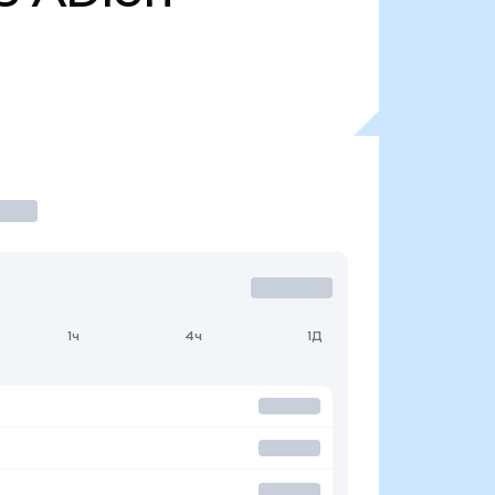
1ч
4ч
1Д