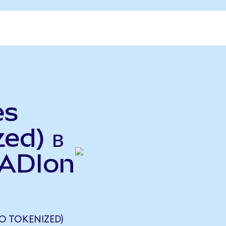
es
ed) в
 (ADIon
O TOKENIZED)