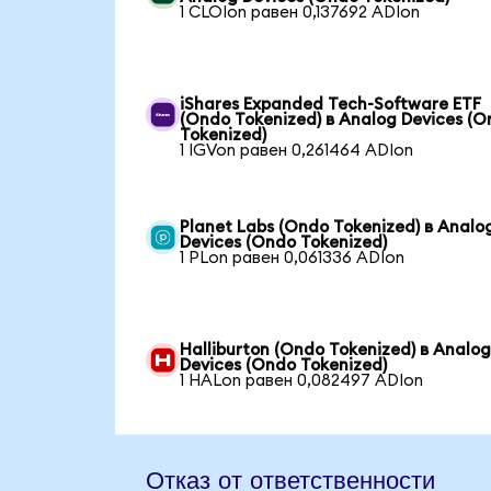
1 CLOIon равен 0,137692 ADIon
iShares Expanded Tech-Software ETF
(Ondo Tokenized) в Analog Devices (
Tokenized)
1 IGVon равен 0,261464 ADIon
Planet Labs (Ondo Tokenized) в Analo
Devices (Ondo Tokenized)
1 PLon равен 0,061336 ADIon
Halliburton (Ondo Tokenized) в Analo
Devices (Ondo Tokenized)
1 HALon равен 0,082497 ADIon
Отказ от ответственности