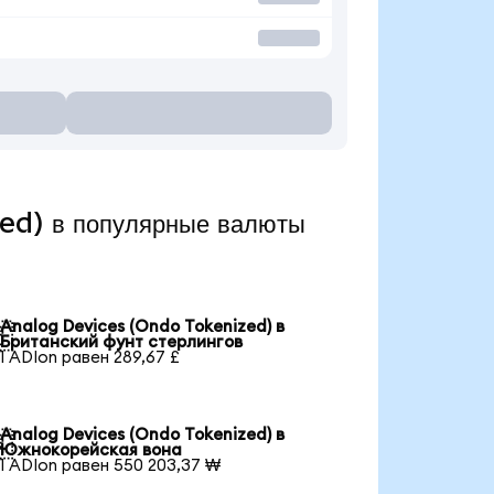
ed) в популярные валюты
Analog Devices (Ondo Tokenized) в

Британский фунт стерлингов
1 ADIon равен 289,67 £
Analog Devices (Ondo Tokenized) в

Южнокорейская вона
1 ADIon равен 550 203,37 ₩