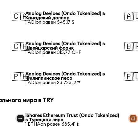
Analog Devices (Ondo Tokenized) в
🇨🇦
🇦
Канадский доллар
1 ADIon равен 545,17 $
Analog Devices (Ondo Tokenized) в
🇨🇭
🇧
Швейцарский франк
1 ADIon равен 315,77 CHF
Analog Devices (Ondo Tokenized) в
🇵🇭
🇵
Филиппинское песо
1 ADIon равен 23 723,12 ₱
ального мира в TRY
iShares Ethereum Trust (Ondo Tokenized)
в Турецкая лира
1 ETHAon равен 685,41 ₺