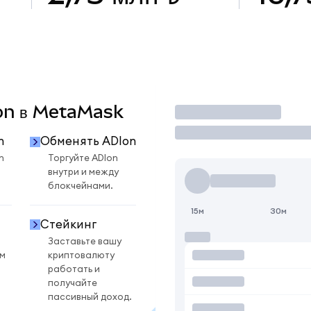
Ion в MetaMask
Торговать
n
Обменять ADIon
n
Торгуйте ADIon
внутри и между
блокчейнами.
15м
30м
Стейкинг
Заставьте вашу
ом
криптовалюту
работать и
получайте
пассивный доход.