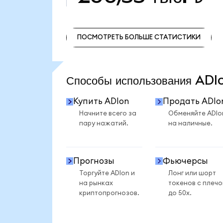
ПОСМОТРЕТЬ БОЛЬШЕ СТАТИСТИКИ
ПОСМОТРЕТЬ БОЛЬШЕ СТАТИСТИКИ
Способы использования AD
Купить ADIon
Продать ADIo
Начните всего за
Обменяйте ADIo
пару нажатий.
на наличные.
Прогнозы
Фьючерсы
Торгуйте ADIon и
Лонг или шорт
на рынках
токенов с плеч
криптопрогнозов.
до 50x.