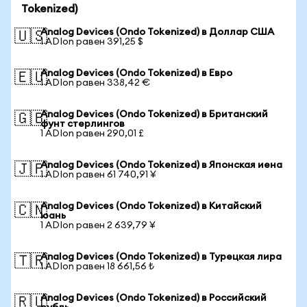
Tokenized)
Analog Devices (Ondo Tokenized) в Доллар США
🇺🇸
1 ADIon равен 391,25 $
Analog Devices (Ondo Tokenized) в Евро
🇪🇺
1 ADIon равен 338,42 €
Analog Devices (Ondo Tokenized) в Британский
🇬🇧
фунт стерлингов
1 ADIon равен 290,01 £
Analog Devices (Ondo Tokenized) в Японская иена
🇯🇵
1 ADIon равен 61 740,91 ¥
Analog Devices (Ondo Tokenized) в Китайский
🇨🇳
юань
1 ADIon равен 2 639,79 ¥
Analog Devices (Ondo Tokenized) в Турецкая лира
🇹🇷
1 ADIon равен 18 661,56 ₺
Analog Devices (Ondo Tokenized) в Российский
🇷🇺