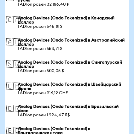
рубль
1 ADIon равен 32 186,40 ₽
Analog Devices (Ondo Tokenized) в Канадский
🇨🇦
доллар
1 ADIon равен 545,81 $
Analog Devices (Ondo Tokenized) в Австралийский
🇦🇺
доллар
1 ADIon равен 553,71 $
Analog Devices (Ondo Tokenized) в Сингапурский
🇸🇬
доллар
1 ADIon равен 500,05 $
Analog Devices (Ondo Tokenized) в Швейцарский
🇨🇭
франк
1 ADIon равен 316,19 CHF
Analog Devices (Ondo Tokenized) в Бразильский
🇧🇷
реал
1 ADIon равен 1 994,47 R$
Analog Devices (Ondo Tokenized) в
🇧🇩
Бангладешская така