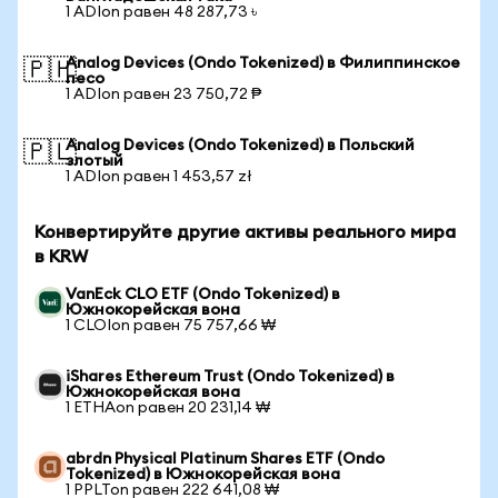
1 ADIon равен 48 287,73 ৳
Analog Devices (Ondo Tokenized) в Филиппинское
🇵🇭
песо
1 ADIon равен 23 750,72 ₱
Analog Devices (Ondo Tokenized) в Польский
🇵🇱
злотый
1 ADIon равен 1 453,57 zł
Конвертируйте другие активы реального мира
в KRW
VanEck CLO ETF (Ondo Tokenized) в
Южнокорейская вона
1 CLOIon равен 75 757,66 ₩
iShares Ethereum Trust (Ondo Tokenized) в
Южнокорейская вона
1 ETHAon равен 20 231,14 ₩
abrdn Physical Platinum Shares ETF (Ondo
Tokenized) в Южнокорейская вона
1 PPLTon равен 222 641,08 ₩