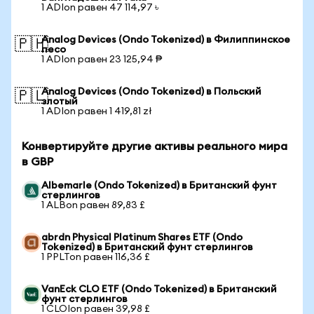
1 ADIon равен 47 114,97 ৳
Analog Devices (Ondo Tokenized) в Филиппинское
🇵🇭
песо
1 ADIon равен 23 125,94 ₱
Analog Devices (Ondo Tokenized) в Польский
🇵🇱
злотый
1 ADIon равен 1 419,81 zł
Конвертируйте другие активы реального мира
в GBP
Albemarle (Ondo Tokenized) в Британский фунт
стерлингов
1 ALBon равен 89,83 £
abrdn Physical Platinum Shares ETF (Ondo
Tokenized) в Британский фунт стерлингов
1 PPLTon равен 116,36 £
VanEck CLO ETF (Ondo Tokenized) в Британский
фунт стерлингов
1 CLOIon равен 39,98 £