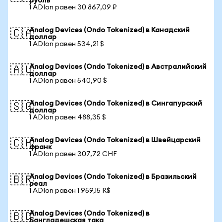
рубль
1 ADIon равен 30 867,09 ₽
Analog Devices (Ondo Tokenized) в Канадский
🇨🇦
доллар
1 ADIon равен 534,21 $
Analog Devices (Ondo Tokenized) в Австралийский
🇦🇺
доллар
1 ADIon равен 540,90 $
Analog Devices (Ondo Tokenized) в Сингапурский
🇸🇬
доллар
1 ADIon равен 488,35 $
Analog Devices (Ondo Tokenized) в Швейцарский
🇨🇭
франк
1 ADIon равен 307,72 CHF
Analog Devices (Ondo Tokenized) в Бразильский
🇧🇷
реал
1 ADIon равен 1 959,15 R$
Analog Devices (Ondo Tokenized) в
🇧🇩
Бангладешская така