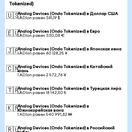
Tokenized)
Analog Devices (Ondo Tokenized) в Доллар США
🇺🇸
1 ADIon равен 381,19 $
Analog Devices (Ondo Tokenized) в Евро
🇪🇺
1 ADIon равен 330,08 €
Analog Devices (Ondo Tokenized) в Японская иена
🇯🇵
1 ADIon равен 60 128,25 ¥
Analog Devices (Ondo Tokenized) в Китайский
🇨🇳
юань
1 ADIon равен 2 572,76 ¥
Analog Devices (Ondo Tokenized) в Турецкая лира
🇹🇷
1 ADIon равен 18 142,50 ₺
Analog Devices (Ondo Tokenized) в
🇰🇷
Южнокорейская вона
1 ADIon равен 540 991,82 ₩
Analog Devices (Ondo Tokenized) в Российский
🇷🇺