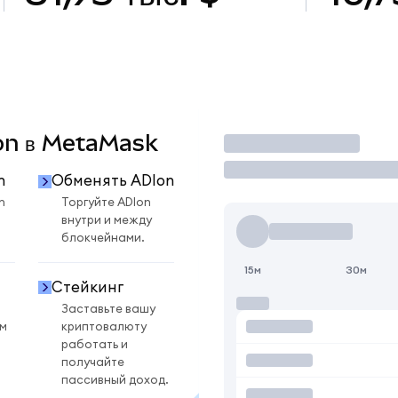
Ion в MetaMask
Торговать
n
Обменять ADIon
n
Торгуйте ADIon
внутри и между
блокчейнами.
15м
30м
Стейкинг
Заставьте вашу
ом
криптовалюту
работать и
получайте
пассивный доход.