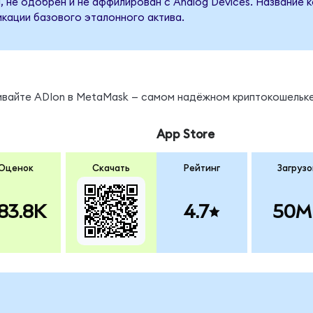
, не одобрен и не аффилирован с Analog Devices. Название 
кации базового эталонного актива.
нивайте ADIon в MetaMask — самом надёжном криптокошельке
App Store
Оценок
Скачать
Рейтинг
Загрузо
83.8K
4.7
50M