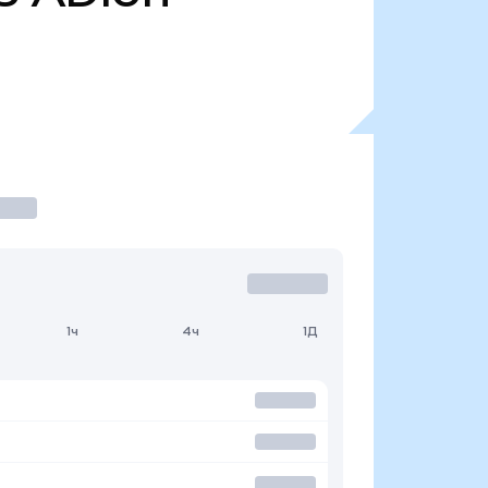
1ч
4ч
1Д