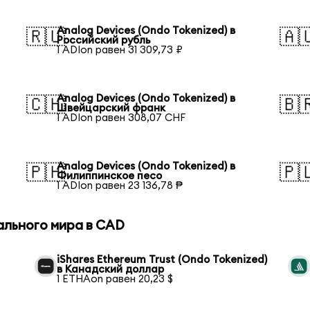
Analog Devices (Ondo Tokenized) в
🇷🇺
🇦
Российский рубль
1 ADIon равен 31 309,73 ₽
Analog Devices (Ondo Tokenized) в
🇨🇭
🇧
Швейцарский франк
1 ADIon равен 308,07 CHF
Analog Devices (Ondo Tokenized) в
🇵🇭
🇵
Филиппинское песо
1 ADIon равен 23 136,78 ₱
ального мира в CAD
iShares Ethereum Trust (Ondo Tokenized)
в Канадский доллар
1 ETHAon равен 20,23 $