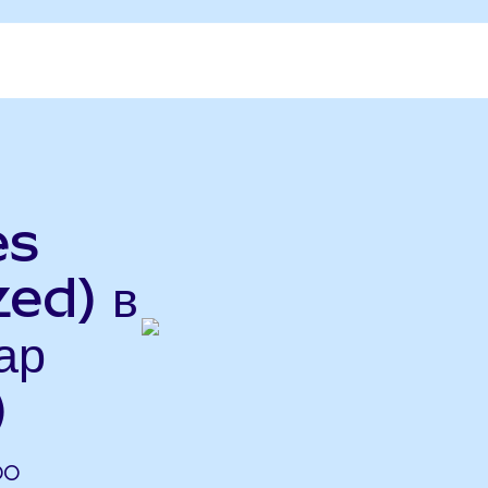
es
ed) в
ар
)
DO