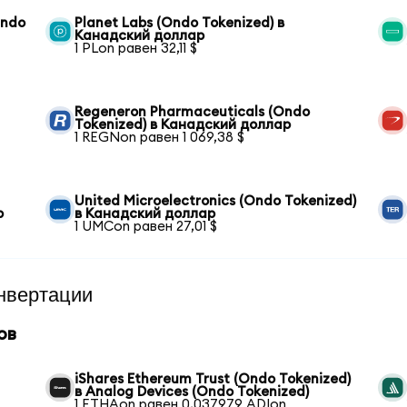
Ondo
Planet Labs (Ondo Tokenized) в
Канадский доллар
1 PLon равен 32,11 $
Regeneron Pharmaceuticals (Ondo
Tokenized) в Канадский доллар
1 REGNon равен 1 069,38 $
United Microelectronics (Ondo Tokenized)
р
в Канадский доллар
1 UMCon равен 27,01 $
нвертации
ов
iShares Ethereum Trust (Ondo Tokenized)
в Analog Devices (Ondo Tokenized)
1 ETHAon равен 0,037979 ADIon