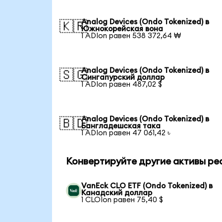
Analog Devices (Ondo Tokenized) в
🇰🇷
Южнокорейская вона
1 ADIon равен 538 372,64 ₩
Analog Devices (Ondo Tokenized) в
🇸🇬
Сингапурский доллар
1 ADIon равен 487,02 $
Analog Devices (Ondo Tokenized) в
🇧🇩
Бангладешская така
1 ADIon равен 47 061,42 ৳
Конвертируйте другие активы ре
VanEck CLO ETF (Ondo Tokenized) в
Канадский доллар
1 CLOIon равен 75,40 $