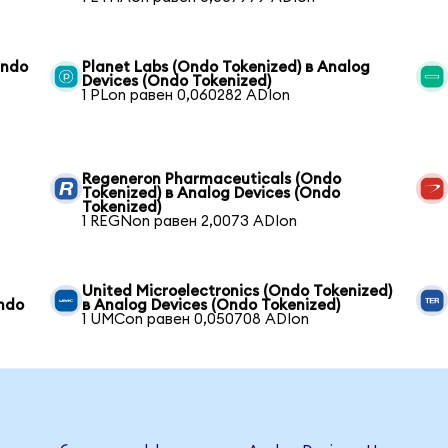
Ondo
Planet Labs (Ondo Tokenized) в Analog
Devices (Ondo Tokenized)
1 PLon равен 0,060282 ADIon
Regeneron Pharmaceuticals (Ondo
Tokenized) в Analog Devices (Ondo
Tokenized)
1 REGNon равен 2,0073 ADIon
United Microelectronics (Ondo Tokenized)
Ondo
в Analog Devices (Ondo Tokenized)
1 UMCon равен 0,050708 ADIon