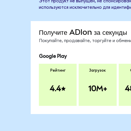
Этот продукт не выпущен, не спонсирован
используются исключительно для идентифи
Получите ADIon за секунды
Покупайте, продавайте, торгуйте и обме
Google Play
Рейтинг
Загрузок
4.4
10M+
4