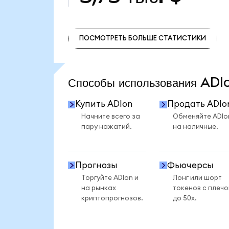
ПОСМОТРЕТЬ БОЛЬШЕ СТАТИСТИКИ
ПОСМОТРЕТЬ БОЛЬШЕ СТАТИСТИКИ
Способы использования AD
Купить ADIon
Продать ADIo
Начните всего за
Обменяйте ADIo
пару нажатий.
на наличные.
Прогнозы
Фьючерсы
Торгуйте ADIon и
Лонг или шорт
на рынках
токенов с плеч
криптопрогнозов.
до 50x.