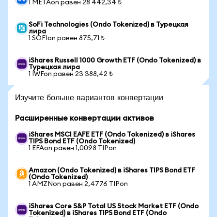
1 METAon равен 28 442,34 ₺
SoFi Technologies (Ondo Tokenized) в Турецкая
лира
1 SOFIon равен 875,71 ₺
iShares Russell 1000 Growth ETF (Ondo Tokenized) в
Турецкая лира
1 IWFon равен 23 388,42 ₺
Изучите больше вариантов конвертации
Расширенные конвертации активов
iShares MSCI EAFE ETF (Ondo Tokenized) в iShares
TIPS Bond ETF (Ondo Tokenized)
1 EFAon равен 1,0098 TIPon
Amazon (Ondo Tokenized) в iShares TIPS Bond ETF
(Ondo Tokenized)
1 AMZNon равен 2,4776 TIPon
iShares Core S&P Total US Stock Market ETF (Ondo
Tokenized) в iShares TIPS Bond ETF (Ondo