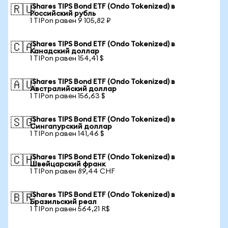
iShares TIPS Bond ETF (Ondo Tokenized) в
🇷🇺
Российский рубль
1 TIPon равен 9 105,82 ₽
iShares TIPS Bond ETF (Ondo Tokenized) в
🇨🇦
Канадский доллар
1 TIPon равен 154,41 $
iShares TIPS Bond ETF (Ondo Tokenized) в
🇦🇺
Австралийский доллар
1 TIPon равен 156,63 $
iShares TIPS Bond ETF (Ondo Tokenized) в
🇸🇬
Сингапурский доллар
1 TIPon равен 141,46 $
iShares TIPS Bond ETF (Ondo Tokenized) в
🇨🇭
Швейцарский франк
1 TIPon равен 89,44 CHF
iShares TIPS Bond ETF (Ondo Tokenized) в
🇧🇷
Бразильский реал
1 TIPon равен 564,21 R$