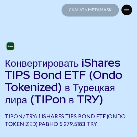
СКАЧАТЬ METAMASK
СКАЧАТЬ METAMASK
Конвертировать iShares
TIPS Bond ETF (Ondo
Tokenized) в Турецкая
лира (TIPon в TRY)
TIPON/TRY: 1 ISHARES TIPS BOND ETF (ONDO
TOKENIZED) РАВНО 5 279,5183 TRY