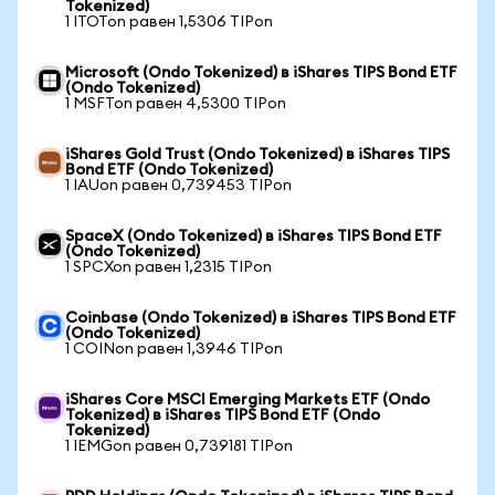
Tokenized)
1 ITOTon равен 1,5306 TIPon
Microsoft (Ondo Tokenized) в iShares TIPS Bond ETF
(Ondo Tokenized)
1 MSFTon равен 4,5300 TIPon
iShares Gold Trust (Ondo Tokenized) в iShares TIPS
Bond ETF (Ondo Tokenized)
1 IAUon равен 0,739453 TIPon
SpaceX (Ondo Tokenized) в iShares TIPS Bond ETF
(Ondo Tokenized)
1 SPCXon равен 1,2315 TIPon
Coinbase (Ondo Tokenized) в iShares TIPS Bond ETF
(Ondo Tokenized)
1 COINon равен 1,3946 TIPon
iShares Core MSCI Emerging Markets ETF (Ondo
Tokenized) в iShares TIPS Bond ETF (Ondo
Tokenized)
1 IEMGon равен 0,739181 TIPon