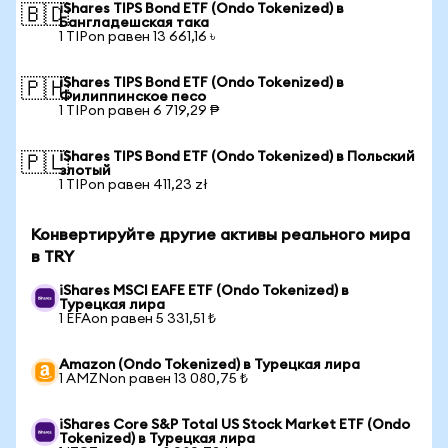
iShares TIPS Bond ETF (Ondo Tokenized) в
🇧🇩
Бангладешская така
1 TIPon равен 13 661,16 ৳
iShares TIPS Bond ETF (Ondo Tokenized) в
🇵🇭
Филиппинское песо
1 TIPon равен 6 719,29 ₱
iShares TIPS Bond ETF (Ondo Tokenized) в Польский
🇵🇱
злотый
1 TIPon равен 411,23 zł
Конвертируйте другие активы реального мира
в TRY
iShares MSCI EAFE ETF (Ondo Tokenized) в
Турецкая лира
1 EFAon равен 5 331,51 ₺
Amazon (Ondo Tokenized) в Турецкая лира
1 AMZNon равен 13 080,75 ₺
iShares Core S&P Total US Stock Market ETF (Ondo
Tokenized) в Турецкая лира