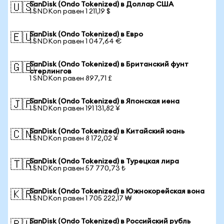
SanDisk (Ondo Tokenized) в Доллар США
🇺🇸
1 SNDKon равен 1 211,19 $
SanDisk (Ondo Tokenized) в Евро
🇪🇺
1 SNDKon равен 1 047,64 €
SanDisk (Ondo Tokenized) в Британский фунт
🇬🇧
стерлингов
1 SNDKon равен 897,71 £
SanDisk (Ondo Tokenized) в Японская иена
🇯🇵
1 SNDKon равен 191 131,82 ¥
SanDisk (Ondo Tokenized) в Китайский юань
🇨🇳
1 SNDKon равен 8 172,02 ¥
SanDisk (Ondo Tokenized) в Турецкая лира
🇹🇷
1 SNDKon равен 57 770,73 ₺
SanDisk (Ondo Tokenized) в Южнокорейская вона
🇰🇷
1 SNDKon равен 1 705 222,17 ₩
SanDisk (Ondo Tokenized) в Российский рубль