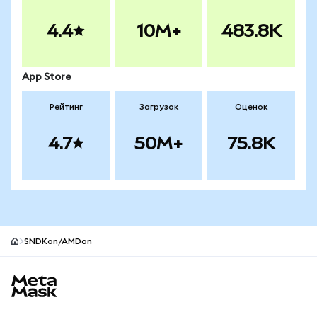
4.4
10M+
483.8K
App Store
Рейтинг
Загрузок
Оценок
4.7
50M+
75.8K
SNDKon/AMDon
Нижний колонтитул сайта MetaMask