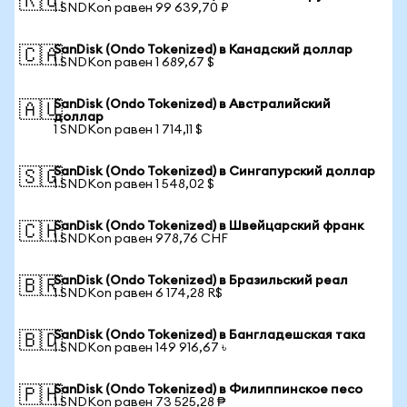
🇷🇺
1 SNDKon равен 99 639,70 ₽
SanDisk (Ondo Tokenized) в Канадский доллар
🇨🇦
1 SNDKon равен 1 689,67 $
SanDisk (Ondo Tokenized) в Австралийский
🇦🇺
доллар
1 SNDKon равен 1 714,11 $
SanDisk (Ondo Tokenized) в Сингапурский доллар
🇸🇬
1 SNDKon равен 1 548,02 $
SanDisk (Ondo Tokenized) в Швейцарский франк
🇨🇭
1 SNDKon равен 978,76 CHF
SanDisk (Ondo Tokenized) в Бразильский реал
🇧🇷
1 SNDKon равен 6 174,28 R$
SanDisk (Ondo Tokenized) в Бангладешская така
🇧🇩
1 SNDKon равен 149 916,67 ৳
SanDisk (Ondo Tokenized) в Филиппинское песо
🇵🇭
1 SNDKon равен 73 525,28 ₱