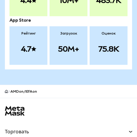
4.4
10M+
483.7K
App Store
Рейтинг
Загрузок
Оценок
4.7
50M+
75.8K
AMDon/IEFAon
Нижний колонтитул сайта MetaMask
Торговать